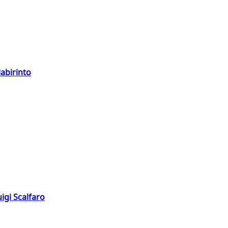
labirinto
igi Scalfaro