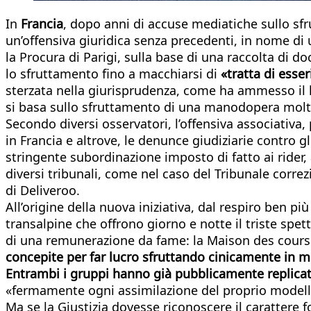
In
Francia
, dopo anni di accuse mediatiche sullo sfr
un’offensiva giuridica senza precedenti, in nome di
la Procura di Parigi, sulla base di una raccolta di 
lo sfruttamento fino a macchiarsi di
«tratta di esse
sterzata nella giurisprudenza, come ha ammesso il 
si basa sullo sfruttamento di una manodopera molto 
Secondo diversi osservatori, l’offensiva associativa,
in Francia e altrove, le denunce giudiziarie contro g
stringente subordinazione imposto di fatto ai rider, 
diversi tribunali, come nel caso del Tribunale corre
di Deliveroo.
All’origine della nuova iniziativa, dal respiro ben p
transalpine che offrono giorno e notte il triste spett
di una remunerazione da fame: la Maison des coursie
concepite per far lucro sfruttando cinicamente in m
Entrambi i gruppi hanno già pubblicamente replica
«fermamente ogni assimilazione del proprio modello 
Ma se la Giustizia dovesse riconoscere il carattere 