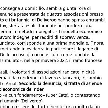
a consegna a domicilio, sembra giunta l’ora di
 denuncia presentata da quattro associazioni presso
ts e i britannici di Deliveroo
hanno spinto entrambi
ita», sferrata esplicitamente per produrre una
termini i metodi impiegati: «Il modello economico
avoro indegne, per redditi di sopravvivenza».
nciato, corrisponde a una prima mondiale. Finora,
, mettendo in evidenza in particolare il legame di
o. Delle accuse già riconosciute come fondate da
issimulato», nella primavera 2022, il ramo francese
li, i volontari di associazioni radicate in città
tremati da condizioni di lavoro sfiancanti, in cambio
el e Amal.
Secondo la denuncia, si tratta di aziende
ed economica dei rider
.
o «alcun fondamento» (Uber Eats), o contestando
ri umani» (Deliveroo).
rebbero essere del tutto inedite: una multa da un