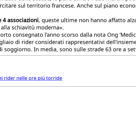
sercitare sul territorio francese. Anche sul piano econ
e 4 associazioni
, queste ultime non hanno affatto alza
e alla schiavitù moderna».
porto consegnato l’anno scorso dalla nota Ong ‘Medici
gliaio di rider considerati rappresentativi dell’insie
o di soggiorno. In media, sono sulle strade 63 ore a s
 rider nelle ore più torride