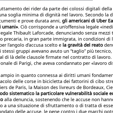
uttamento dei rider da parte dei colossi digitali dell
 una soglia minima di dignità nel lavoro. Secondo la
documenti e prove durata anni,
gli americani di Uber Ea
ri umani»
. Ciò corrisponde a un’offensiva legale «ined
legale Thibault Laforcade, denunciando senza mezzi 
precaria, in gran parte immigrata, in condizioni di l
 per l’angolo d’accusa scelto e
la gravità del reato
denu
li stessi gruppi avevano avuto un “taglio” più tecnico
al di là delle clausole firmate nel contratto di lavor
zionale di Parigi, che aveva condannato per «lavoro d
iù ampio in quanto connessa ai diritti umani fondamenta
acolo delle corse in bicicletta dei fattorini di cibo s
rs de Paris, la Maison des livreurs de Bordeaux, Ci
odo sistematico la particolare vulnerabilità sociale 
to
alla denuncia, sostenendo che le accuse non hann
a una situazione di sfruttamento o di tratta di esse
fondato delle accuse, le pene contro i due marchi pot