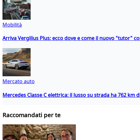
Mobilità
Arriva Vergilius Plus: ecco dove e come il nuovo "tutor" con
Mercato auto
Mercedes Classe C elettrica: il lusso su strada ha 762 km 
Raccomandati per te