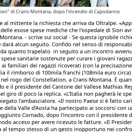
ation" di Crans-Montana, dopo l'incendio di Capodanno
e al mittente la richiesta che arriva da Oltralpe. «Ap
 delle esose spese mediche che l'ospedale di Sion avr
ns-Montana. - scrive sui social - Se questa ignobile ri
le darà alcun seguito. Confido nel senso di responsabi
sta, da quanto trapelato in seguito a un incontro avve
e spese sanitarie sostenute per curare i giovani ragazz
 ai familiari dei ragazzi ricoverati (con la precisazione
ia il rimborso di 100mila franchi (108mila euro circa)
riti nel rogo del Constellation, a Crans-Montana. È qu
o e il presidente del Cantone del Vallese Mathias Rey
el giro di poco la replica. «L’Italia non pagherà le spe
iegato l'ambasciatore. «Il nostro Paese si è fatto cari
e della Valle d’Aosta ha partecipato ai soccorsi con u
a aggiunto Cornado, dopo l’incontro con il presidente 
modo acceso per avere ricevuto le fatture. «Il Presid
a al tempo stesso di un gesto inopportuno nei confron