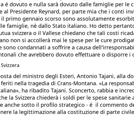
a é dovuto e nulla sarà dovuto dalle famiglie per le cu
 al Presidente Reynard, per parte mia che i conti invi
ro il primo gennaio scorso sono assolutamente esorbi
le famiglie, nè dallo Stato italiano. Ho detto pertan
 svizzera o il Vallese chiedano che tali costi ricadano
ano non si accollerà mai le spese per le cure prodiga
e sono condannati a soffrire a causa dell'irresponsabil
ntonali che avrebbero dovuto effettuare o disporre i 
 Svizzera
osta del ministro degli Esteri, Antonio Tajani, alla 
 a feriti nella tragedia di Crans-Montana. «La responsab
taliana», ha ribadito Tajani. Sconcerto, rabbia e incredu
ia che la Svizzera chiederà i soldi per le spese sanitari
anche sotto il profilo strategico - é il commento del
ere la legittimazione alla costituzione di parte civil