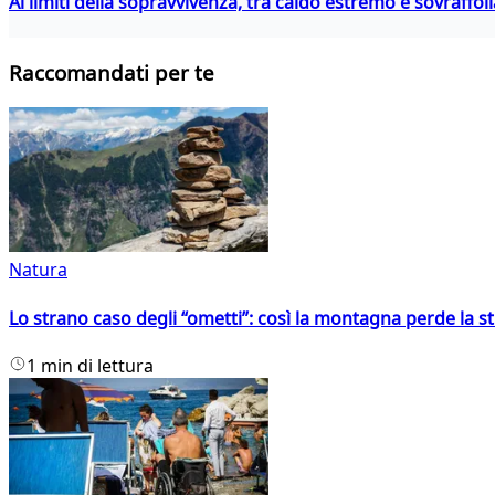
Ai limiti della sopravvivenza, tra caldo estremo e sovraffo
Raccomandati per te
Natura
Lo strano caso degli “ometti”: così la montagna perde la s
1 min di lettura