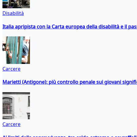
Disabilità
Italia apripista con la Carta europea della disabilità e il pa
Carcere
Marietti (Antigone): più controllo penale sui giovani signif
Carcere