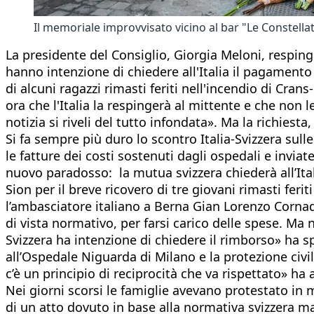
Il memoriale improvvisato vicino al bar "Le Constell
La presidente del Consiglio, Giorgia Meloni, resping
hanno intenzione di chiedere all'Italia il pagamento
di alcuni ragazzi rimasti feriti nell'incendio di Cra
ora che l'Italia la respingerà al mittente e che non 
notizia si riveli del tutto infondata». Ma la richie
Si fa sempre più duro lo scontro Italia-Svizzera sull
le fatture dei costi sostenuti dagli ospedali e inviate
nuovo paradosso: la mutua svizzera chiederà all’Ital
Sion per il breve ricovero di tre giovani rimasti fe
l’ambasciatore italiano a Berna Gian Lorenzo Cornad
di vista normativo, per farsi carico delle spese. Ma n
Svizzera ha intenzione di chiedere il rimborso» ha sp
all’Ospedale Niguarda di Milano e la protezione civil
c’è un principio di reciprocità che va rispettato» h
Nei giorni scorsi le famiglie avevano protestato in 
di un atto dovuto in base alla normativa svizzera m