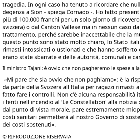
tragedia. In ogni caso ha tenuto a ricordare che null
degenza a Sion - spiega Cornado -. Ho fatto presente
più di 100.000 franchi per un solo giorno di ricove
svizzera) o dal Canton Vallese ma in nessun caso dal
trattamento, perché sarebbe inaccettabile che la mutua
questo punto sono stato molto chiaro, lo Stato itali
rimasti intossicati o ustionati e che hanno sofferto 
erano state sbarrate e delle autorità, comunali e ca
Il ministro Tajani: è ovvio che non pagheremo le spese alla
«Mi pare che sia ovvio che non paghiamo»: è la risp
da parte della Svizzera all'Italia per ragazzi rimasti
fatto fare i controlli. Non c'è alcuna responsabilità i
i feriti nell'incendio al 'Le Constellation' alla notiz
dal punto di vista morale, pare estremamente miope 
costi sanitari permetterà al nostro Governo di sosten
dei costi sostenuti».
© RIPRODUZIONE RISERVATA