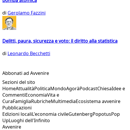
bomba atomica
di
Gerolamo Fazzini
Delitti, paura, sicurezza e voto: il diritto alla statistica
di
Leonardo Becchetti
Abbonati ad Avvenire
Sezioni del sito
Home
Attualità
Politica
Mondo
Agorà
Podcast
Chiesa
Idee e
Commenti
Economia
Vita e
Cura
Famiglia
Rubriche
Multimedia
Ecosistema avvenire
Pubblicazioni
Edizioni locali
L'economia civile
Gutenberg
Popotus
Pop
Up
Luoghi dell'Infinito
Avvenire