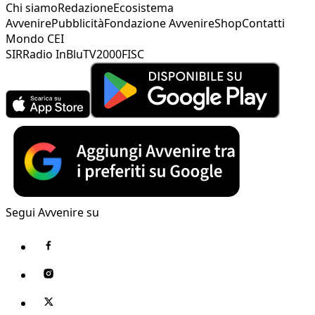
Chi siamo
Redazione
Ecosistema
Avvenire
Pubblicità
Fondazione Avvenire
Shop
Contatti
Mondo CEI
SIR
Radio InBlu
TV2000
FISC
Segui Avvenire su