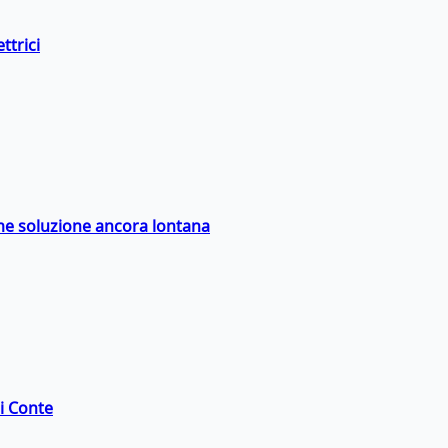
ttrici
ime soluzione ancora lontana
di Conte