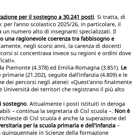
zzazione per il sostegno a 30.241 posti
. Si tratta, di
 per l’anno scolastico 2025/26, in particolare, il
 un numero alto di insegnanti specializzati. Il
mo una ragionevole coerenza tra fabbisogno e
tamente, negli scorsi anni, la carenza di docenti
ercorsi si concentrava invece su regioni e ordini dove
icati».
 da Piemonte (4.378) ed Emilia-Romagna (3.851).
Le
 primarie (21.202), seguite dall’infanzia (4.809) e le
one dei percorsi negli atenei: «Quest'anno finalmente
 Università dei territori che registrano il più alto
di sostegno
. Attualmente i posti istituiti in deroga
bili – continua la segretaria di Cisl scuola –.
Non è
 richieste di Cisl scuola è anche la superazione del
rsitaria per la scuola primaria e dell'infanzia
–
ea quinquennale in Scienze della formazione