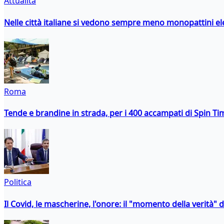
Attualità
Nelle città italiane si vedono sempre meno monopattini ele
Roma
Tende e brandine in strada, per i 400 accampati di Spin T
Politica
Il Covid, le mascherine, l'onore: il "momento della verità" 