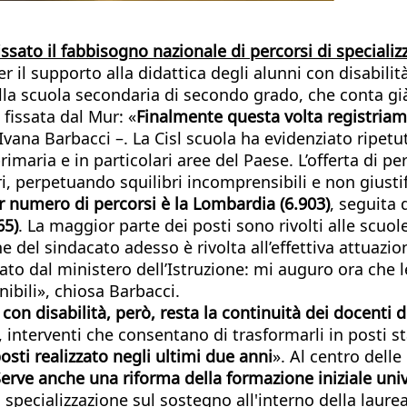
issato il fabbisogno nazionale di percorsi di speciali
il supporto alla didattica degli alunni con disabilità:
lla scuola secondaria di secondo grado, che conta già
 fissata dal Mur: «
Finalmente questa volta registria
Ivana Barbacci –. La Cisl scuola ha evidenziato ripetu
rimaria e in particolari aree del Paese. L’offerta di p
ri, perpetuando squilibri incomprensibili e non giustif
or numero di percorsi è la Lombardia (6.903)
, seguita
65)
. La maggior parte dei posti sono rivolti alle scuole
 del sindacato adesso è rivolta all’effettiva attuazi
ato dal ministero dell’Istruzione: mi auguro ora che le
bili», chiosa Barbacci.
 con disabilità, però, resta la continuità dei docenti 
 interventi che consentano di trasformarli in posti sta
osti realizzato negli ultimi due anni
». Al centro delle
erve anche una riforma della formazione iniziale unive
specializzazione sul sostegno all'interno della laur