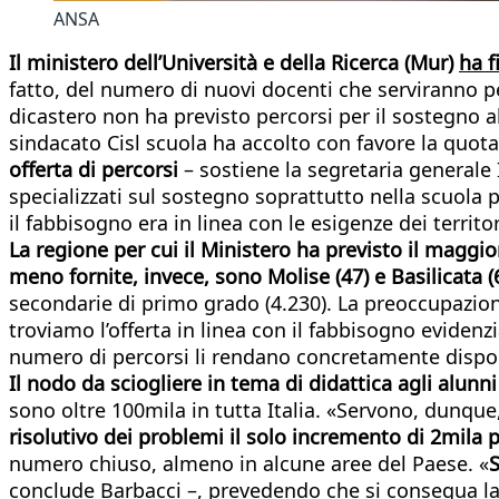
ANSA
Il ministero dell’Università e della Ricerca (Mur)
ha f
fatto, del numero di nuovi docenti che serviranno per 
dicastero non ha previsto percorsi per il sostegno a
sindacato Cisl scuola ha accolto con favore la quota
offerta di percorsi
– sostiene la segretaria generale 
specializzati sul sostegno soprattutto nella scuola p
il fabbisogno era in linea con le esigenze dei territo
La regione per cui il Ministero ha previsto il maggi
meno fornite, invece, sono Molise (47) e Basilicata (
secondarie di primo grado (4.230). La preoccupazione
troviamo l’offerta in linea con il fabbisogno evidenzi
numero di percorsi li rendano concretamente disponi
Il nodo da sciogliere in tema di didattica agli alunni
sono oltre 100mila in tutta Italia. «Servono, dunque,
risolutivo dei problemi il solo incremento di 2mila p
numero chiuso, almeno in alcune aree del Paese. «
S
conclude Barbacci –, prevedendo che si consegua la 