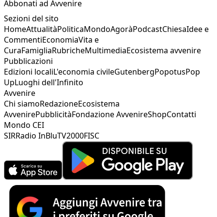
Abbonati ad Avvenire
Sezioni del sito
Home
Attualità
Politica
Mondo
Agorà
Podcast
Chiesa
Idee e
Commenti
Economia
Vita e
Cura
Famiglia
Rubriche
Multimedia
Ecosistema avvenire
Pubblicazioni
Edizioni locali
L'economia civile
Gutenberg
Popotus
Pop
Up
Luoghi dell'Infinito
Avvenire
Chi siamo
Redazione
Ecosistema
Avvenire
Pubblicità
Fondazione Avvenire
Shop
Contatti
Mondo CEI
SIR
Radio InBlu
TV2000
FISC