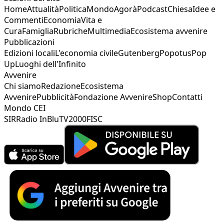
Home
Attualità
Politica
Mondo
Agorà
Podcast
Chiesa
Idee e
Commenti
Economia
Vita e
Cura
Famiglia
Rubriche
Multimedia
Ecosistema avvenire
Pubblicazioni
Edizioni locali
L'economia civile
Gutenberg
Popotus
Pop
Up
Luoghi dell'Infinito
Avvenire
Chi siamo
Redazione
Ecosistema
Avvenire
Pubblicità
Fondazione Avvenire
Shop
Contatti
Mondo CEI
SIR
Radio InBlu
TV2000
FISC