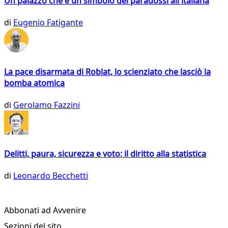
Un palazzo che è un simbolo dei paradossi all'italiana
di
Eugenio Fatigante
La pace disarmata di Roblat, lo scienziato che lasciò la
bomba atomica
di
Gerolamo Fazzini
Delitti, paura, sicurezza e voto: il diritto alla statistica
di
Leonardo Becchetti
Abbonati ad Avvenire
Sezioni del sito