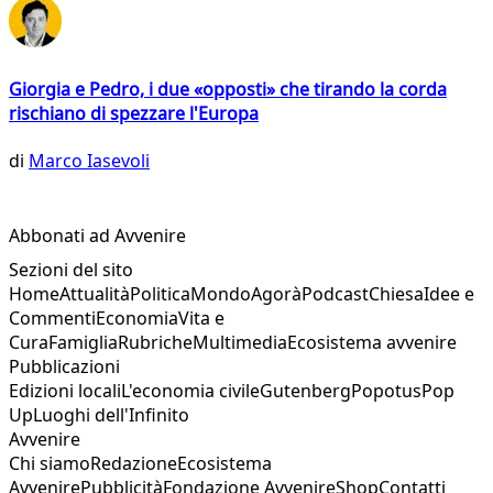
Giorgia e Pedro, i due «opposti» che tirando la corda
rischiano di spezzare l'Europa
di
Marco Iasevoli
Abbonati ad Avvenire
Sezioni del sito
Home
Attualità
Politica
Mondo
Agorà
Podcast
Chiesa
Idee e
Commenti
Economia
Vita e
Cura
Famiglia
Rubriche
Multimedia
Ecosistema avvenire
Pubblicazioni
Edizioni locali
L'economia civile
Gutenberg
Popotus
Pop
Up
Luoghi dell'Infinito
Avvenire
Chi siamo
Redazione
Ecosistema
Avvenire
Pubblicità
Fondazione Avvenire
Shop
Contatti