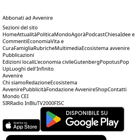
Abbonati ad Avvenire
Sezioni del sito
Home
Attualità
Politica
Mondo
Agorà
Podcast
Chiesa
Idee e
Commenti
Economia
Vita e
Cura
Famiglia
Rubriche
Multimedia
Ecosistema avvenire
Pubblicazioni
Edizioni locali
L'economia civile
Gutenberg
Popotus
Pop
Up
Luoghi dell'Infinito
Avvenire
Chi siamo
Redazione
Ecosistema
Avvenire
Pubblicità
Fondazione Avvenire
Shop
Contatti
Mondo CEI
SIR
Radio InBlu
TV2000
FISC