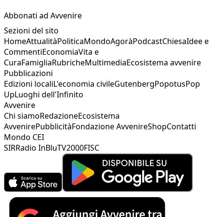
Abbonati ad Avvenire
Sezioni del sito
Home
Attualità
Politica
Mondo
Agorà
Podcast
Chiesa
Idee e
Commenti
Economia
Vita e
Cura
Famiglia
Rubriche
Multimedia
Ecosistema avvenire
Pubblicazioni
Edizioni locali
L'economia civile
Gutenberg
Popotus
Pop
Up
Luoghi dell'Infinito
Avvenire
Chi siamo
Redazione
Ecosistema
Avvenire
Pubblicità
Fondazione Avvenire
Shop
Contatti
Mondo CEI
SIR
Radio InBlu
TV2000
FISC