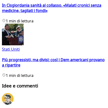
In Cisgiordania sanità al collasso. «Malati cronici senza
medicine, tagliati i fondi»
1 min di lettura
Stati Uniti
Più progressisti, ma divisi: così i Dem americani provano
a ripartire
1 min di lettura
Idee e commenti