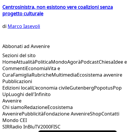
Centrosinistra, non esistono vere coalizioni senza
progetto culturale
di
Marco Iasevoli
Abbonati ad Avvenire
Sezioni del sito
Home
Attualità
Politica
Mondo
Agorà
Podcast
Chiesa
Idee e
Commenti
Economia
Vita e
Cura
Famiglia
Rubriche
Multimedia
Ecosistema avvenire
Pubblicazioni
Edizioni locali
L'economia civile
Gutenberg
Popotus
Pop
Up
Luoghi dell'Infinito
Avvenire
Chi siamo
Redazione
Ecosistema
Avvenire
Pubblicità
Fondazione Avvenire
Shop
Contatti
Mondo CEI
SIR
Radio InBlu
TV2000
FISC