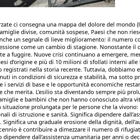
orzate ci consegna una mappa del dolore del mondo (l
miglie divise, comunità sospese, Paesi che non riesco
anche un segnale di lieve miglioramento: il numero co
ssione come un cambio di stagione. Nonostante il cal
tte a fuggire. Nuove crisi continuano a emergere, men
esi d’origine e più di 10 milioni di sfollati interni al
 registrati nella storia recente. Tuttavia, dobbiamo
uti in condizioni di sicurezza e stabilità, ma sotto pr
i servizi di base e le opportunità economiche restano s
 che merita. L’esilio sta diventando sempre più prolun
famiglie e bambini che non hanno conosciuto altra vi
situazione prolungata per le persone che la vivono: sig
nali di istruzione e sanità. Significa dipendere dall
ignifica una graduale erosione della dignità, dell’a
cennio è contribuire a dimezzare il numero di rifugiat
 dipendere dall’assistenza umanitaria per anni o de