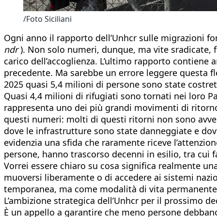
/Foto Siciliani
Ogni anno il rapporto dell’Unhcr sulle migrazioni f
ndr
). Non solo numeri, dunque, ma vite sradicate, fa
carico dell’accoglienza. L’ultimo rapporto contiene 
precedente. Ma sarebbe un errore leggere questa fle
2025 quasi 5,4 milioni di persone sono state costre
Quasi 4,4 milioni di rifugiati sono tornati nei loro Pa
rappresenta uno dei più grandi movimenti di ritorno
questi numeri: molti di questi ritorni non sono avven
dove le infrastrutture sono state danneggiate e dove 
evidenzia una sfida che raramente riceve l’attenzione
persone, hanno trascorso decenni in esilio, tra cui 
Vorrei essere chiaro su cosa significa realmente una 
muoversi liberamente o di accedere ai sistemi nazio
temporanea, ma come modalità di vita permanente. S
L’ambizione strategica dell’Unhcr per il prossimo de
È un appello a garantire che meno persone debbano