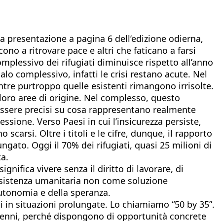
a presentazione a pagina 6 dell’edizione odierna,
no a ritrovare pace e altri che faticano a farsi
mplessivo dei rifugiati diminuisce rispetto all’anno
o complessivo, infatti le crisi restano acute. Nel
tre purtroppo quelle esistenti rimangono irrisolte.
le loro aree di origine. Nel complesso, questo
 essere precisi su cosa rappresentano realmente
essione. Verso Paesi in cui l’insicurezza persiste,
carsi. Oltre i titoli e le cifre, dunque, il rapporto
gato. Oggi il 70% dei rifugiati, quasi 25 milioni di
ta.
nifica vivere senza il diritto di lavorare, di
’assistenza umanitaria non come soluzione
utonomia e della speranza.
i in situazioni prolungate. Lo chiamiamo “50 by 35”.
cenni, perché dispongono di opportunità concrete