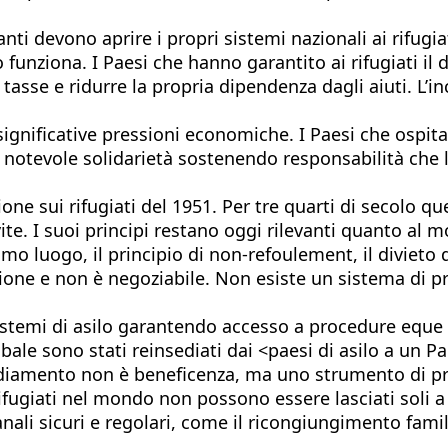
i devono aprire i propri sistemi nazionali ai rifugiati
 funziona. I Paesi che hanno garantito ai rifugiati il d
le tasse e ridurre la propria dipendenza dagli aiuti. L
ignificative pressioni economiche. I Paesi che ospita
a notevole solidarietà sostenendo responsabilità ch
one sui rifugiati del 1951. Per tre quarti di secolo q
vite. I suoi principi restano oggi rilevanti quanto al 
rimo luogo, il principio di non-refoulement, il diviet
zione e non è negoziabile. Non esiste un sistema di 
 sistemi di asilo garantendo accesso a procedure eque
lobale sono stati reinsediati dai <paesi di asilo a un
amento non è beneficenza, ma uno strumento di prote
ifugiati nel mondo non possono essere lasciati soli 
ali sicuri e regolari, come il ricongiungimento famil