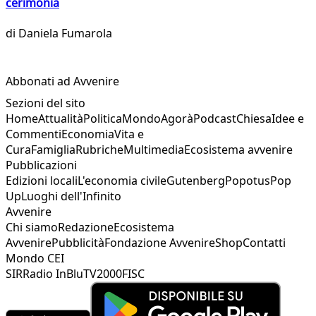
cerimonia
di
Daniela Fumarola
Abbonati ad Avvenire
Sezioni del sito
Home
Attualità
Politica
Mondo
Agorà
Podcast
Chiesa
Idee e
Commenti
Economia
Vita e
Cura
Famiglia
Rubriche
Multimedia
Ecosistema avvenire
Pubblicazioni
Edizioni locali
L'economia civile
Gutenberg
Popotus
Pop
Up
Luoghi dell'Infinito
Avvenire
Chi siamo
Redazione
Ecosistema
Avvenire
Pubblicità
Fondazione Avvenire
Shop
Contatti
Mondo CEI
SIR
Radio InBlu
TV2000
FISC