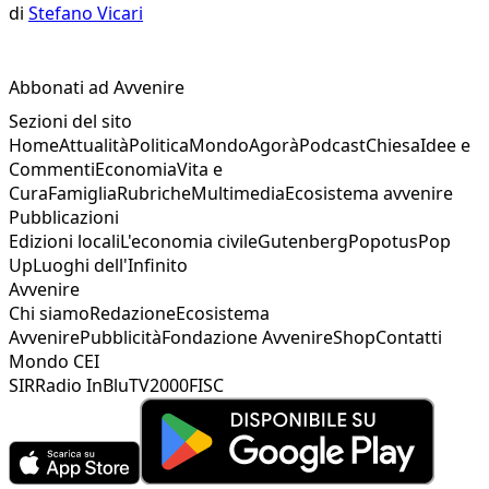
di
Stefano Vicari
Abbonati ad Avvenire
Sezioni del sito
Home
Attualità
Politica
Mondo
Agorà
Podcast
Chiesa
Idee e
Commenti
Economia
Vita e
Cura
Famiglia
Rubriche
Multimedia
Ecosistema avvenire
Pubblicazioni
Edizioni locali
L'economia civile
Gutenberg
Popotus
Pop
Up
Luoghi dell'Infinito
Avvenire
Chi siamo
Redazione
Ecosistema
Avvenire
Pubblicità
Fondazione Avvenire
Shop
Contatti
Mondo CEI
SIR
Radio InBlu
TV2000
FISC