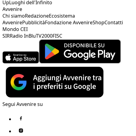
Up
Luoghi dell'Infinito
Avvenire
Chi siamo
Redazione
Ecosistema
Avvenire
Pubblicità
Fondazione Avvenire
Shop
Contatti
Mondo CEI
SIR
Radio InBlu
TV2000
FISC
Segui Avvenire su