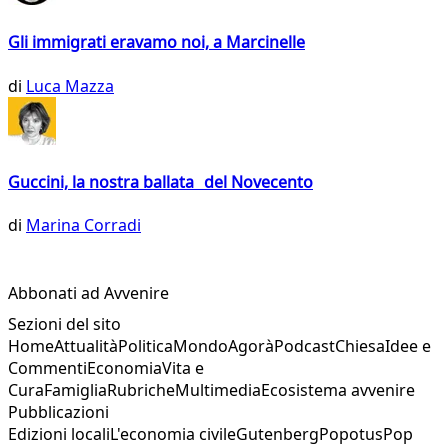
Gli immigrati eravamo noi, a Marcinelle
di
Luca Mazza
Guccini, la nostra ballata del Novecento
di
Marina Corradi
Abbonati ad Avvenire
Sezioni del sito
Home
Attualità
Politica
Mondo
Agorà
Podcast
Chiesa
Idee e
Commenti
Economia
Vita e
Cura
Famiglia
Rubriche
Multimedia
Ecosistema avvenire
Pubblicazioni
Edizioni locali
L'economia civile
Gutenberg
Popotus
Pop