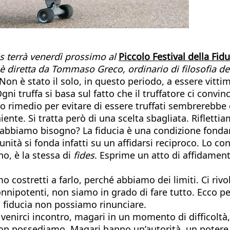
is terrà venerdì prossimo al
Piccolo Festival della Fidu
 diretta da Tommaso Greco, ordinario di filosofia del d
 Non è stato il solo, in questo periodo, a essere vitt
ni truffa si basa sul fatto che il truffatore ci convin
o rimedio per evitare di essere truffati sembrerebbe 
ente. Si tratta però di una scelta sbagliata. Rifletti
e abbiamo bisogno? La fiducia è una condizione fonda
munità si fonda infatti su un affidarsi reciproco. Lo c
ino, è la stessa di
fides
. Esprime un atto di affidamen
costretti a farlo, perché abbiamo dei limiti. Ci rivol
nipotenti, non siamo in grado di fare tutto. Ecco perc
a fiducia non possiamo rinunciare.
 venirci incontro, magari in un momento di difficolt
i non possediamo. Magari hanno un’autorità, un potere