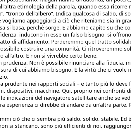
ll’altra etimologia della parola, quando essa ricorre 
”, “tronco dell’albero”. Indica qualcosa di saldo, di s
é vogliamo appoggiarci a ciò che riteniamo sia in gra
sa si basa, perché sorge. E abbiamo capito su che cosa 
fidenza, inducono in esse un falso bisogno, si offrono
 atto di affidamento. Perderemmo quel tratto solidal
sibile costruire una comunità. Ci ritroveremmo soli,
 all’altro. E non si vivrebbe certo bene.
con prudenza. Non è possibile rinunciare alla fiducia,
misura di cui abbiamo bisogno. È la virtù che ci vuole
zio.
a prudente nei rapporti sociali – e tanto più lo deve f
 dispositivi, macchine. Qui, proprio nei confronti di 
e indicazioni del navigatore satellitare anche se ved
tra esperienza ci direbbe di andare da un’altra parte
ammi ciò che ci sembra più saldo, solido, stabile. Ed
i non si stancano, sono più efficienti di noi, raggiun