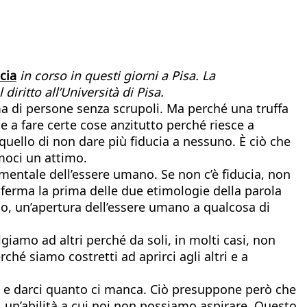
cia
in corso in questi giorni a Pisa. La
iritto all’Università di Pisa.
ima di persone senza scrupoli. Ma perché una truffa
ce a fare certe cose anzitutto perché riesce a
quello di non dare più fiducia a nessuno. È ciò che
amoci un attimo.
mentale dell’essere umano. Se non c’è fiducia, non
onferma la prima delle due etimologie della parola
to, un’apertura dell’essere umano a qualcosa di
giamo ad altri perché da soli, in molti casi, non
hé siamo costretti ad aprirci agli altri e a
à, e darci quanto ci manca. Ciò presuppone però che
, un’abilità a cui noi non possiamo aspirare. Questo