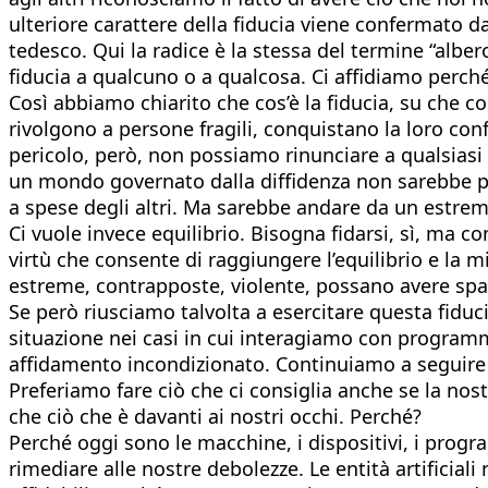
ulteriore carattere della fiducia viene confermato da
tedesco. Qui la radice è la stessa del termine “albero
fiducia a qualcuno o a qualcosa. Ci affidiamo perch
Così abbiamo chiarito che cos’è la fiducia, su che co
rivolgono a persone fragili, conquistano la loro con
pericolo, però, non possiamo rinunciare a qualsiasi
un mondo governato dalla diffidenza non sarebbe pos
a spese degli altri. Ma sarebbe andare da un estremo
Ci vuole invece equilibrio. Bisogna fidarsi, sì, ma 
virtù che consente di raggiungere l’equilibrio e la 
estreme, contrapposte, violente, possano avere spa
Se però riusciamo talvolta a esercitare questa fiduci
situazione nei casi in cui interagiamo con programmi,
affidamento incondizionato. Continuiamo a seguire l
Preferiamo fare ciò che ci consiglia anche se la nos
che ciò che è davanti ai nostri occhi. Perché?
Perché oggi sono le macchine, i dispositivi, i progr
rimediare alle nostre debolezze. Le entità artificial