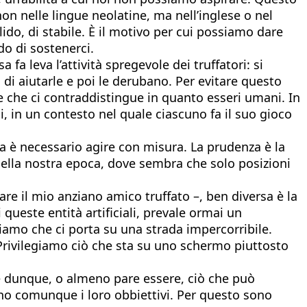
non nelle lingue neolatine, ma nell’inglese o nel
olido, di stabile. È il motivo per cui possiamo dare
do di sostenerci.
fa leva l’attività spregevole dei truffatori: si
 di aiutarle e poi le derubano. Per evitare questo
e che ci contraddistingue in quanto esseri umani. In
 in un contesto nel quale ciascuno fa il suo gioco
 ma è necessario agire con misura. La prudenza è la
 nella nostra epoca, dove sembra che solo posizioni
are il mio anziano amico truffato –, ben diversa è la
queste entità artificiali, prevale ormai un
iamo che ci porta su una strada impercorribile.
. Privilegiamo ciò che sta su uno schermo piuttosto
 è dunque, o almeno pare essere, ciò che può
gono comunque i loro obbiettivi. Per questo sono