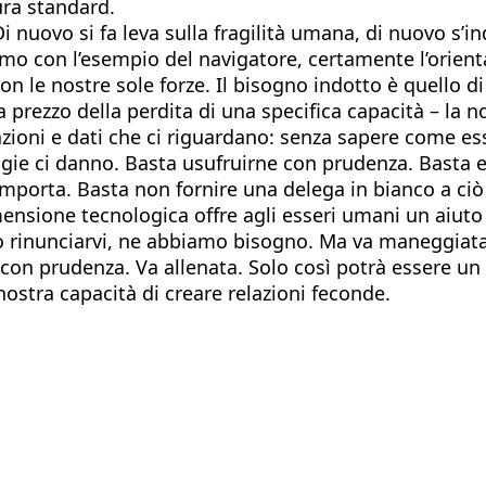
ura standard.
 Di nuovo si fa leva sulla fragilità umana, di nuovo s’
o con l’esempio del navigatore, certamente l’orienta
on le nostre sole forze. Il bisogno indotto è quello 
 prezzo della perdita di una specifica capacità – la n
zioni e dati che ci riguardano: senza sapere come essi
gie ci danno. Basta usufruirne con prudenza. Basta e
omporta. Basta non fornire una delega in bianco a c
dimensione tecnologica offre agli esseri umani un aiut
 rinunciarvi, ne abbiamo bisogno. Ma va maneggiata 
on prudenza. Va allenata. Solo così potrà essere un m
stra capacità di creare relazioni feconde.