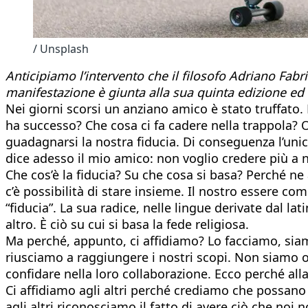
/ Unsplash
Anticipiamo l’intervento che il filosofo Adriano Fabr
manifestazione è giunta alla sua quinta edizione ed è
Nei giorni scorsi un anziano amico è stato truffato.
ha successo? Che cosa ci fa cadere nella trappola? Og
guadagnarsi la nostra fiducia. Di conseguenza l’unic
dice adesso il mio amico: non voglio credere più a ni
Che cos’è la fiducia? Su che cosa si basa? Perché n
c’è possibilità di stare insieme. Il nostro essere co
“fiducia”. La sua radice, nelle lingue derivate dal lat
altro. È ciò su cui si basa la fede religiosa.
Ma perché, appunto, ci affidiamo? Lo facciamo, siamo 
riusciamo a raggiungere i nostri scopi. Non siamo on
confidare nella loro collaborazione. Ecco perché all
Ci affidiamo agli altri perché crediamo che possano
agli altri riconosciamo il fatto di avere ciò che no