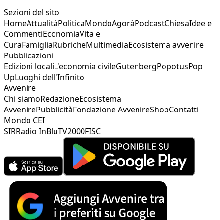
Sezioni del sito
Home
Attualità
Politica
Mondo
Agorà
Podcast
Chiesa
Idee e
Commenti
Economia
Vita e
Cura
Famiglia
Rubriche
Multimedia
Ecosistema avvenire
Pubblicazioni
Edizioni locali
L'economia civile
Gutenberg
Popotus
Pop
Up
Luoghi dell'Infinito
Avvenire
Chi siamo
Redazione
Ecosistema
Avvenire
Pubblicità
Fondazione Avvenire
Shop
Contatti
Mondo CEI
SIR
Radio InBlu
TV2000
FISC