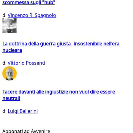
scommessa sugli "hub"
di
Vincenzo R. Spagnolo
La dottrina della guerra giusta insostenibile nell’era
nucleare
di
Vittorio Possenti
Tacere davanti alle ingiustizie non vuol dire essere
neutrali
di
Luigi Ballerini
Abbonati ad Avvenire