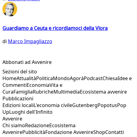
Guardiamo a Ceuta e ricordiamoci della Vlora
di
Marco Impagliazzo
Abbonati ad Avvenire
Sezioni del sito
Home
Attualità
Politica
Mondo
Agorà
Podcast
Chiesa
Idee e
Commenti
Economia
Vita e
Cura
Famiglia
Rubriche
Multimedia
Ecosistema avvenire
Pubblicazioni
Edizioni locali
L'economia civile
Gutenberg
Popotus
Pop
Up
Luoghi dell'Infinito
Avvenire
Chi siamo
Redazione
Ecosistema
Avvenire
Pubblicità
Fondazione Avvenire
Shop
Contatti