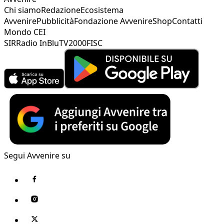
Chi siamo
Redazione
Ecosistema
Avvenire
Pubblicità
Fondazione Avvenire
Shop
Contatti
Mondo CEI
SIR
Radio InBlu
TV2000
FISC
Segui Avvenire su