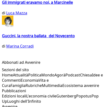
Gli immigrati eravamo noi, a Marcinelle
di
Luca Mazza
Guccini, la nostra ballata del Novecento
di
Marina Corradi
Abbonati ad Avvenire
Sezioni del sito
Home
Attualità
Politica
Mondo
Agorà
Podcast
Chiesa
Idee e
Commenti
Economia
Vita e
Cura
Famiglia
Rubriche
Multimedia
Ecosistema avvenire
Pubblicazioni
Edizioni locali
L'economia civile
Gutenberg
Popotus
Pop
Up
Luoghi dell'Infinito
Avvenire