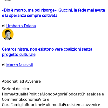
«Dio è morto, ma poi risorge»: Guccini, la fede mai avuta
e la speranza sempre coltivata
di
Umberto Folena
Centrosinistra, non esistono vere coalizioni senza
progetto culturale
di
Marco Iasevoli
Abbonati ad Avvenire
Sezioni del sito
Home
Attualità
Politica
Mondo
Agorà
Podcast
Chiesa
Idee e
Commenti
Economia
Vita e
Cura
Famiglia
Rubriche
Multimedia
Ecosistema avvenire