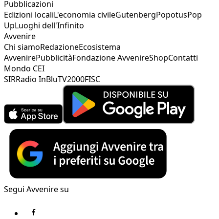
Pubblicazioni
Edizioni locali
L'economia civile
Gutenberg
Popotus
Pop
Up
Luoghi dell'Infinito
Avvenire
Chi siamo
Redazione
Ecosistema
Avvenire
Pubblicità
Fondazione Avvenire
Shop
Contatti
Mondo CEI
SIR
Radio InBlu
TV2000
FISC
Segui Avvenire su