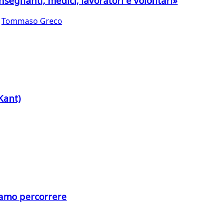
nsegnanti, medici, lavoratori e volontari»
,
Tommaso Greco
Kant)
siamo percorrere