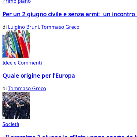
Primo piano
Per un 2 giugno civile e senza armi: un incontro 
di
Luigino Bruni
,
Tommaso Greco
Idee e Commenti
Quale origine per l'Europa
di
Tommaso Greco
Società