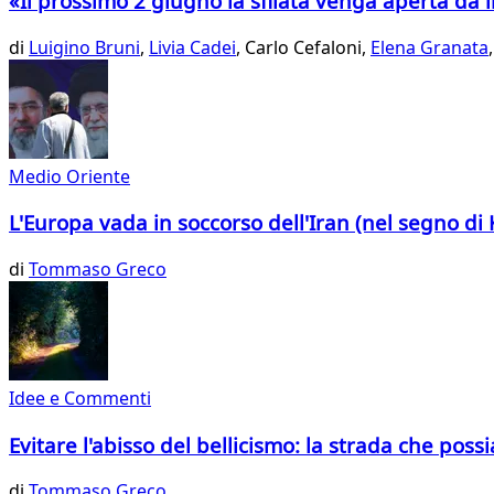
«Il prossimo 2 giugno la sfilata venga aperta da i
di
Luigino Bruni
,
Livia Cadei
,
Carlo Cefaloni,
Elena Granata
Medio Oriente
L'Europa vada in soccorso dell'Iran (nel segno di 
di
Tommaso Greco
Idee e Commenti
Evitare l'abisso del bellicismo: la strada che pos
di
Tommaso Greco