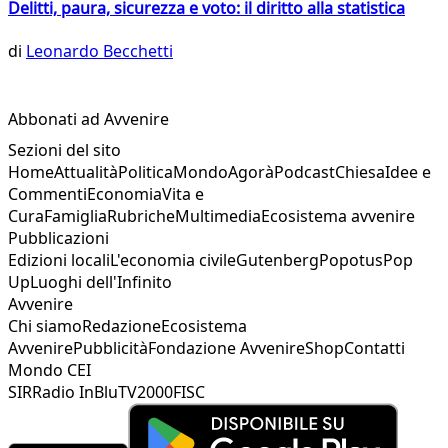
Delitti, paura, sicurezza e voto: il diritto alla statistica
di
Leonardo Becchetti
Abbonati ad Avvenire
Sezioni del sito
Home
Attualità
Politica
Mondo
Agorà
Podcast
Chiesa
Idee e
Commenti
Economia
Vita e
Cura
Famiglia
Rubriche
Multimedia
Ecosistema avvenire
Pubblicazioni
Edizioni locali
L'economia civile
Gutenberg
Popotus
Pop
Up
Luoghi dell'Infinito
Avvenire
Chi siamo
Redazione
Ecosistema
Avvenire
Pubblicità
Fondazione Avvenire
Shop
Contatti
Mondo CEI
SIR
Radio InBlu
TV2000
FISC