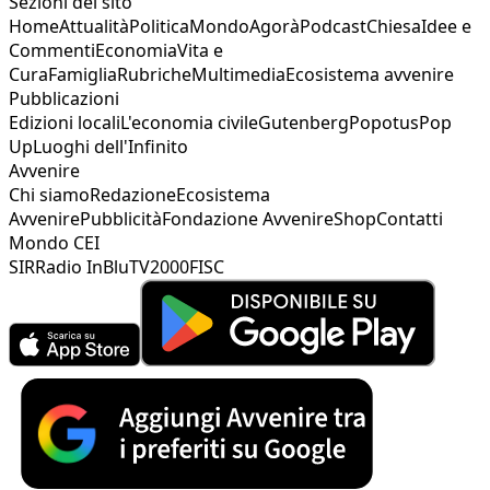
Sezioni del sito
Home
Attualità
Politica
Mondo
Agorà
Podcast
Chiesa
Idee e
Commenti
Economia
Vita e
Cura
Famiglia
Rubriche
Multimedia
Ecosistema avvenire
Pubblicazioni
Edizioni locali
L'economia civile
Gutenberg
Popotus
Pop
Up
Luoghi dell'Infinito
Avvenire
Chi siamo
Redazione
Ecosistema
Avvenire
Pubblicità
Fondazione Avvenire
Shop
Contatti
Mondo CEI
SIR
Radio InBlu
TV2000
FISC