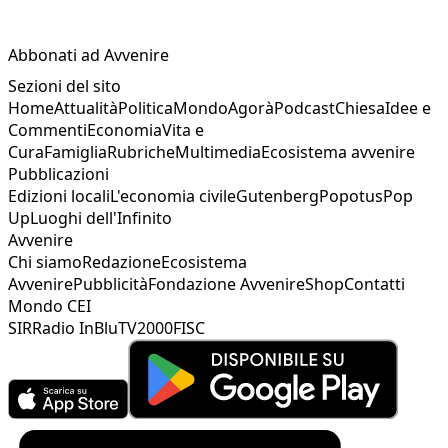
Abbonati ad Avvenire
Sezioni del sito
Home
Attualità
Politica
Mondo
Agorà
Podcast
Chiesa
Idee e
Commenti
Economia
Vita e
Cura
Famiglia
Rubriche
Multimedia
Ecosistema avvenire
Pubblicazioni
Edizioni locali
L'economia civile
Gutenberg
Popotus
Pop
Up
Luoghi dell'Infinito
Avvenire
Chi siamo
Redazione
Ecosistema
Avvenire
Pubblicità
Fondazione Avvenire
Shop
Contatti
Mondo CEI
SIR
Radio InBlu
TV2000
FISC