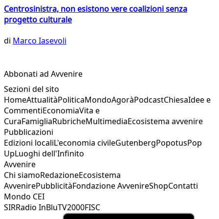
Centrosinistra, non esistono vere coalizioni senza
progetto culturale
di
Marco Iasevoli
Abbonati ad Avvenire
Sezioni del sito
Home
Attualità
Politica
Mondo
Agorà
Podcast
Chiesa
Idee e
Commenti
Economia
Vita e
Cura
Famiglia
Rubriche
Multimedia
Ecosistema avvenire
Pubblicazioni
Edizioni locali
L'economia civile
Gutenberg
Popotus
Pop
Up
Luoghi dell'Infinito
Avvenire
Chi siamo
Redazione
Ecosistema
Avvenire
Pubblicità
Fondazione Avvenire
Shop
Contatti
Mondo CEI
SIR
Radio InBlu
TV2000
FISC