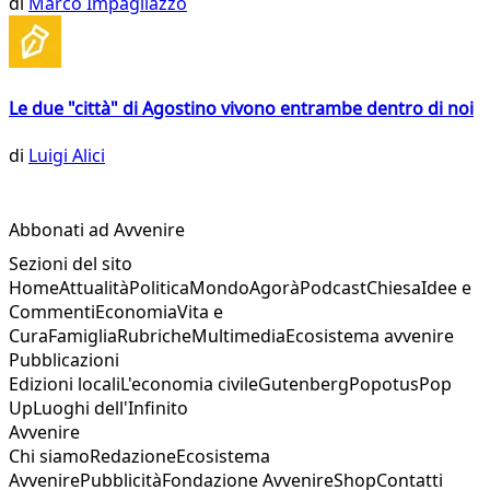
di
Marco Impagliazzo
Le due "città" di Agostino vivono entrambe dentro di noi
di
Luigi Alici
Abbonati ad Avvenire
Sezioni del sito
Home
Attualità
Politica
Mondo
Agorà
Podcast
Chiesa
Idee e
Commenti
Economia
Vita e
Cura
Famiglia
Rubriche
Multimedia
Ecosistema avvenire
Pubblicazioni
Edizioni locali
L'economia civile
Gutenberg
Popotus
Pop
Up
Luoghi dell'Infinito
Avvenire
Chi siamo
Redazione
Ecosistema
Avvenire
Pubblicità
Fondazione Avvenire
Shop
Contatti