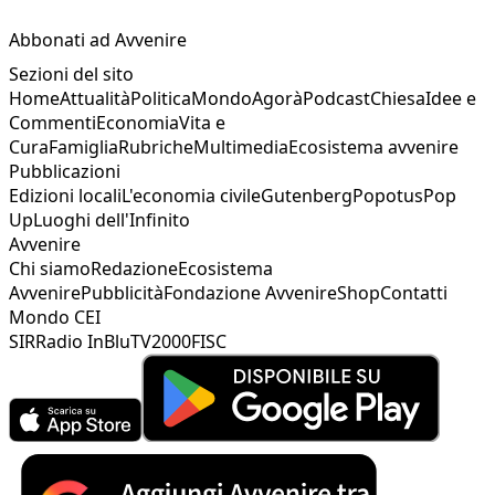
Abbonati ad Avvenire
Sezioni del sito
Home
Attualità
Politica
Mondo
Agorà
Podcast
Chiesa
Idee e
Commenti
Economia
Vita e
Cura
Famiglia
Rubriche
Multimedia
Ecosistema avvenire
Pubblicazioni
Edizioni locali
L'economia civile
Gutenberg
Popotus
Pop
Up
Luoghi dell'Infinito
Avvenire
Chi siamo
Redazione
Ecosistema
Avvenire
Pubblicità
Fondazione Avvenire
Shop
Contatti
Mondo CEI
SIR
Radio InBlu
TV2000
FISC