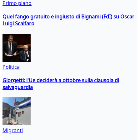
Primo piano
Quel fango gratuito e ingiusto di Bignami (FdI) su Oscar
Luigi Scalfaro
Politica
Giorgetti: l'Ue deciderà a ottobre sulla clausola di
salvaguardia
Migranti