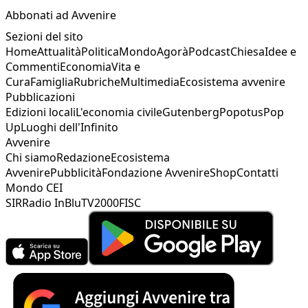
Abbonati ad Avvenire
Sezioni del sito
Home
Attualità
Politica
Mondo
Agorà
Podcast
Chiesa
Idee e
Commenti
Economia
Vita e
Cura
Famiglia
Rubriche
Multimedia
Ecosistema avvenire
Pubblicazioni
Edizioni locali
L'economia civile
Gutenberg
Popotus
Pop
Up
Luoghi dell'Infinito
Avvenire
Chi siamo
Redazione
Ecosistema
Avvenire
Pubblicità
Fondazione Avvenire
Shop
Contatti
Mondo CEI
SIR
Radio InBlu
TV2000
FISC