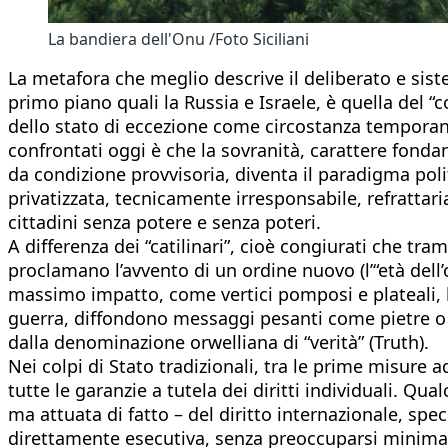
La bandiera dell'Onu /Foto Siciliani
La metafora che meglio descrive il deliberato e sist
primo piano quali la Russia e Israele, è quella del 
dello stato di eccezione come circostanza temporan
confrontati oggi è che la sovranità, carattere fonda
da condizione provvisoria, diventa il paradigma poli
privatizzata, tecnicamente irresponsabile, refratt
cittadini senza potere e senza poteri.
A differenza dei “catilinari”, cioè congiurati che tra
proclamano l’avvento di un ordine nuovo (l’“età dell
massimo impatto, come vertici pomposi e plateali, l
guerra, diffondono messaggi pesanti come pietre o v
dalla denominazione orwelliana di “verità” (Truth).
Nei colpi di Stato tradizionali, tra le prime misure 
tutte le garanzie a tutela dei diritti individuali. Q
ma attuata di fatto – del diritto internazionale, sp
direttamente esecutiva, senza preoccuparsi minimamen