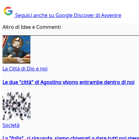
Seguici anche su Google Discover di Avvenire
Altro di Idee e Commenti
La Città di Dio e noi
Le due "città" di Agostino vivono entrambe dentro di noi
Società
La "folla" ci riguarda, siamo chiamati a dare tutti noi stess