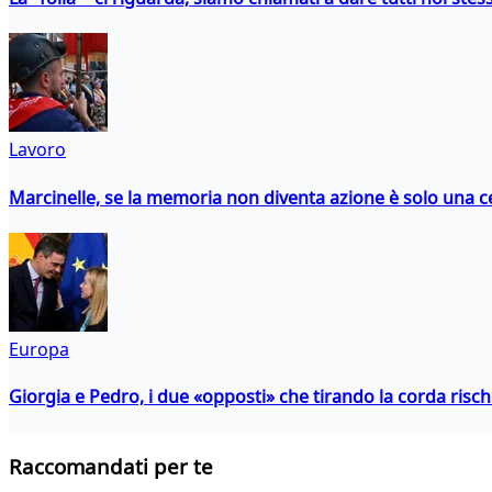
Lavoro
Marcinelle, se la memoria non diventa azione è solo una 
Europa
Giorgia e Pedro, i due «opposti» che tirando la corda risc
Raccomandati per te