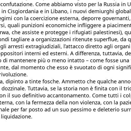
confutazione. Come abbiamo visto per la Russia in Ucra
in Cisgiordania e in Libano, i nuovi demiurghi globali
gimi con la coercizione esterna, deporre governanti, 
i, quali punizioni economiche infliggere a piacimento 
nrwa, che assiste e protegge i rifugiati palestinesi), 
fondi tagliare a organizzazioni ritenute superflue, da 
rresti extragiudiziali, l’attacco diretto agli organi 
ppositori interni ed esterni. A differenza, tuttavia, de
 di mantenere più o meno intatto – come fosse una fa
nte, dal momento che esso è svuotato di ogni signific
rivoluzione.
dipinto a tinte fosche. Ammetto che qualche anno fa
zzinale. Tuttavia, se la storia non è finita con il t
 il suo definitivo accantonamento. Come tutti i colp
nterna, con la fermezza della non violenza, con la paz
onale per far posto ad un suo pessimo e deleterio sur
 liquidazione.