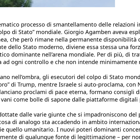
ematico processo di smantellamento delle relazioni int
“colpo di Stato” mondiale. Giorgio Agamben aveva esplo
ea, che però rimane nella permanente disponibilità d
nte dello Stato moderno, diviene essa stessa una forza
tico dominante nell’arena mondiale. Per di più, di tra
aria ad ogni controllo e che non intende minimament
mano nell’ombra, gli esecutori del colpo di Stato mondi
’oro” di Trump, mentre Israele si auto-proclama, con 
anciano proclami di pace eterna, formano consigli di 
ani come bolle di sapone dalle piattaforme digitali 
adottate dalle varie giunte che si impadroniscono del 
ualcosa di analogo sta accadendo in ambito internazio
ecie quello umanitario. I nuovi poteri dominanti conc
te di qualunque fonte di legittimazione – per non par