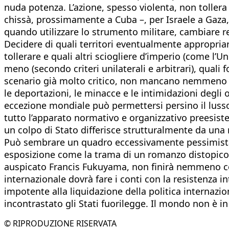
nuda potenza. L’azione, spesso violenta, non tollera 
chissà, prossimamente a Cuba –, per Israele a Gaza, 
quando utilizzare lo strumento militare, cambiare re
Decidere di quali territori eventualmente appropriars
tollerare e quali altri sciogliere d’imperio (come l’U
meno (secondo criteri unilaterali e arbitrari), quali 
scenario già molto critico, non mancano nemmeno gli a
le deportazioni, le minacce e le intimidazioni degli o
eccezione mondiale può permettersi persino il lusso
tutto l’apparato normativo e organizzativo preesiste
un colpo di Stato differisce strutturalmente da una 
Può sembrare un quadro eccessivamente pessimista, 
esposizione come la trama di un romanzo distopico do
auspicato Francis Fukuyama, non finirà nemmeno con
internazionale dovrà fare i conti con la resistenza i
impotente alla liquidazione della politica internazi
incontrastato gli Stati fuorilegge. Il mondo non è in
© RIPRODUZIONE RISERVATA