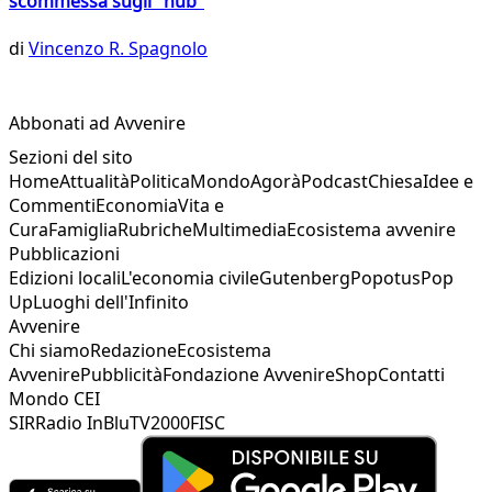
scommessa sugli "hub"
di
Vincenzo R. Spagnolo
Abbonati ad Avvenire
Sezioni del sito
Home
Attualità
Politica
Mondo
Agorà
Podcast
Chiesa
Idee e
Commenti
Economia
Vita e
Cura
Famiglia
Rubriche
Multimedia
Ecosistema avvenire
Pubblicazioni
Edizioni locali
L'economia civile
Gutenberg
Popotus
Pop
Up
Luoghi dell'Infinito
Avvenire
Chi siamo
Redazione
Ecosistema
Avvenire
Pubblicità
Fondazione Avvenire
Shop
Contatti
Mondo CEI
SIR
Radio InBlu
TV2000
FISC