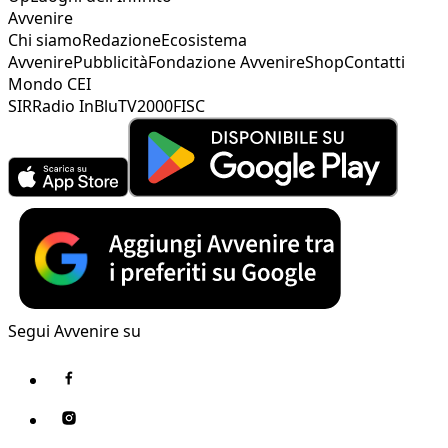
Avvenire
Chi siamo
Redazione
Ecosistema
Avvenire
Pubblicità
Fondazione Avvenire
Shop
Contatti
Mondo CEI
SIR
Radio InBlu
TV2000
FISC
Segui Avvenire su