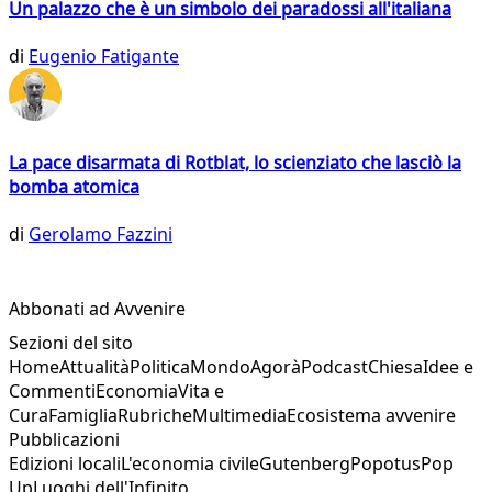
Un palazzo che è un simbolo dei paradossi all'italiana
di
Eugenio Fatigante
La pace disarmata di Rotblat, lo scienziato che lasciò la
bomba atomica
di
Gerolamo Fazzini
Abbonati ad Avvenire
Sezioni del sito
Home
Attualità
Politica
Mondo
Agorà
Podcast
Chiesa
Idee e
Commenti
Economia
Vita e
Cura
Famiglia
Rubriche
Multimedia
Ecosistema avvenire
Pubblicazioni
Edizioni locali
L'economia civile
Gutenberg
Popotus
Pop
Up
Luoghi dell'Infinito