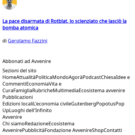
La pace disarmata di Rotblat, lo scienziato che lasciò la
bomba atomica
di
Gerolamo Fazzini
Abbonati ad Avvenire
Sezioni del sito
Home
Attualità
Politica
Mondo
Agorà
Podcast
Chiesa
Idee e
Commenti
Economia
Vita e
Cura
Famiglia
Rubriche
Multimedia
Ecosistema avvenire
Pubblicazioni
Edizioni locali
L'economia civile
Gutenberg
Popotus
Pop
Up
Luoghi dell'Infinito
Avvenire
Chi siamo
Redazione
Ecosistema
Avvenire
Pubblicità
Fondazione Avvenire
Shop
Contatti