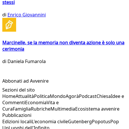
stessi
di
Enrico Giovannini
Marcinelle, se la memoria non diventa azione è solo una
cerimonia
di
Daniela Fumarola
Abbonati ad Avvenire
Sezioni del sito
Home
Attualità
Politica
Mondo
Agorà
Podcast
Chiesa
Idee e
Commenti
Economia
Vita e
Cura
Famiglia
Rubriche
Multimedia
Ecosistema avvenire
Pubblicazioni
Edizioni locali
L'economia civile
Gutenberg
Popotus
Pop
Up
Luoghi dell'Infinito