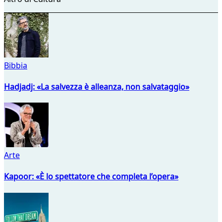
Bibbia
Hadjadj: «La salvezza è alleanza, non salvataggio»
Arte
Kapoor: «È lo spettatore che completa l’opera»