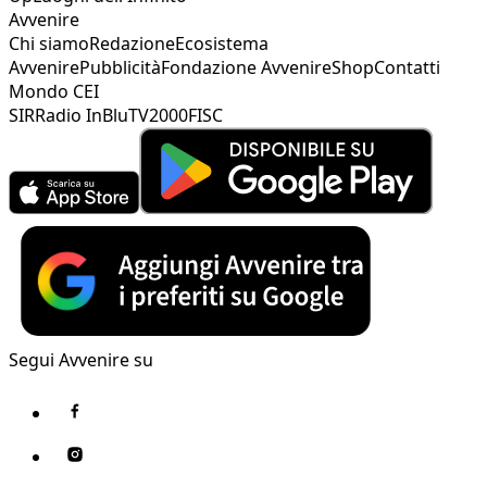
Avvenire
Chi siamo
Redazione
Ecosistema
Avvenire
Pubblicità
Fondazione Avvenire
Shop
Contatti
Mondo CEI
SIR
Radio InBlu
TV2000
FISC
Segui Avvenire su