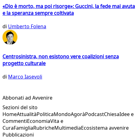
«Dio è morto, ma poi risorge»: Guccini, la fede mai avuta
e la speranza sempre coltivata
di
Umberto Folena
Centrosinistra, non esistono vere coalizioni senza
progetto culturale
di
Marco Iasevoli
Abbonati ad Avvenire
Sezioni del sito
Home
Attualità
Politica
Mondo
Agorà
Podcast
Chiesa
Idee e
Commenti
Economia
Vita e
Cura
Famiglia
Rubriche
Multimedia
Ecosistema avvenire
Pubblicazioni