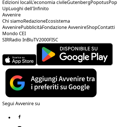
Edizioni locali
L'economia civile
Gutenberg
Popotus
Pop
Up
Luoghi dell'Infinito
Avvenire
Chi siamo
Redazione
Ecosistema
Avvenire
Pubblicità
Fondazione Avvenire
Shop
Contatti
Mondo CEI
SIR
Radio InBlu
TV2000
FISC
Segui Avvenire su