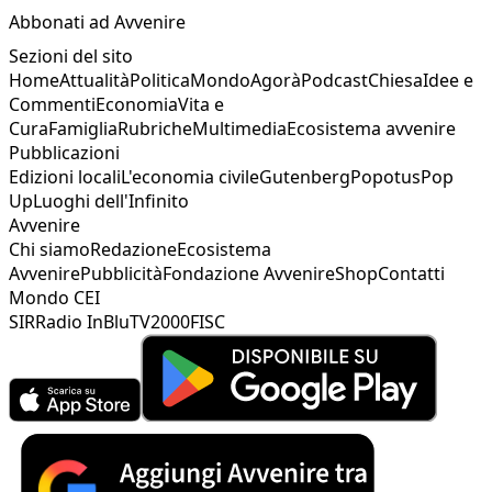
Abbonati ad Avvenire
Sezioni del sito
Home
Attualità
Politica
Mondo
Agorà
Podcast
Chiesa
Idee e
Commenti
Economia
Vita e
Cura
Famiglia
Rubriche
Multimedia
Ecosistema avvenire
Pubblicazioni
Edizioni locali
L'economia civile
Gutenberg
Popotus
Pop
Up
Luoghi dell'Infinito
Avvenire
Chi siamo
Redazione
Ecosistema
Avvenire
Pubblicità
Fondazione Avvenire
Shop
Contatti
Mondo CEI
SIR
Radio InBlu
TV2000
FISC