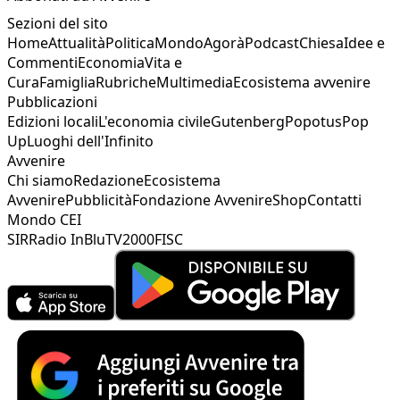
Sezioni del sito
Home
Attualità
Politica
Mondo
Agorà
Podcast
Chiesa
Idee e
Commenti
Economia
Vita e
Cura
Famiglia
Rubriche
Multimedia
Ecosistema avvenire
Pubblicazioni
Edizioni locali
L'economia civile
Gutenberg
Popotus
Pop
Up
Luoghi dell'Infinito
Avvenire
Chi siamo
Redazione
Ecosistema
Avvenire
Pubblicità
Fondazione Avvenire
Shop
Contatti
Mondo CEI
SIR
Radio InBlu
TV2000
FISC