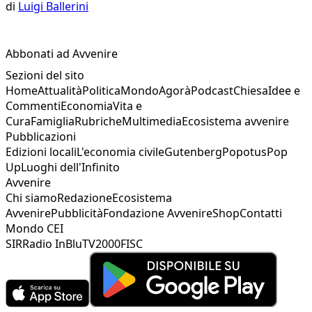
di
Luigi Ballerini
Abbonati ad Avvenire
Sezioni del sito
Home
Attualità
Politica
Mondo
Agorà
Podcast
Chiesa
Idee e
Commenti
Economia
Vita e
Cura
Famiglia
Rubriche
Multimedia
Ecosistema avvenire
Pubblicazioni
Edizioni locali
L'economia civile
Gutenberg
Popotus
Pop
Up
Luoghi dell'Infinito
Avvenire
Chi siamo
Redazione
Ecosistema
Avvenire
Pubblicità
Fondazione Avvenire
Shop
Contatti
Mondo CEI
SIR
Radio InBlu
TV2000
FISC