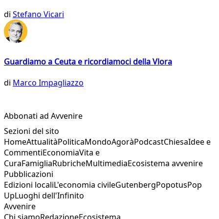
di
Stefano Vicari
Guardiamo a Ceuta e ricordiamoci della Vlora
di
Marco Impagliazzo
Abbonati ad Avvenire
Sezioni del sito
Home
Attualità
Politica
Mondo
Agorà
Podcast
Chiesa
Idee e
Commenti
Economia
Vita e
Cura
Famiglia
Rubriche
Multimedia
Ecosistema avvenire
Pubblicazioni
Edizioni locali
L'economia civile
Gutenberg
Popotus
Pop
Up
Luoghi dell'Infinito
Avvenire
Chi siamo
Redazione
Ecosistema