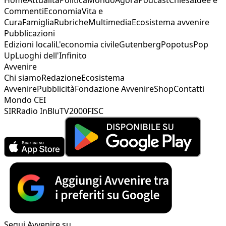
Commenti
Economia
Vita e
Cura
Famiglia
Rubriche
Multimedia
Ecosistema avvenire
Pubblicazioni
Edizioni locali
L'economia civile
Gutenberg
Popotus
Pop
Up
Luoghi dell'Infinito
Avvenire
Chi siamo
Redazione
Ecosistema
Avvenire
Pubblicità
Fondazione Avvenire
Shop
Contatti
Mondo CEI
SIR
Radio InBlu
TV2000
FISC
Segui Avvenire su