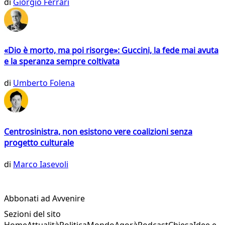
di
Giorgio Ferrari
«Dio è morto, ma poi risorge»: Guccini, la fede mai avuta
e la speranza sempre coltivata
di
Umberto Folena
Centrosinistra, non esistono vere coalizioni senza
progetto culturale
di
Marco Iasevoli
Abbonati ad Avvenire
Sezioni del sito
Home
Attualità
Politica
Mondo
Agorà
Podcast
Chiesa
Idee e