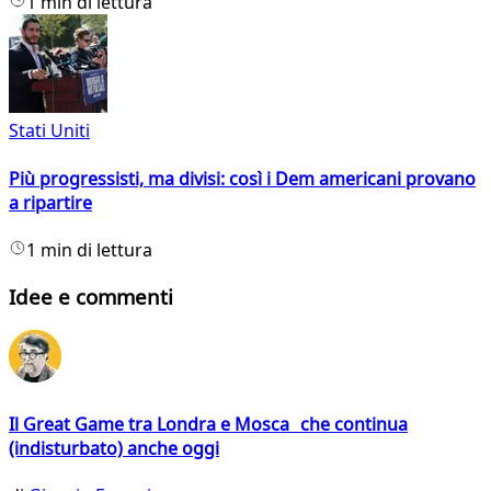
1 min di lettura
Stati Uniti
Più progressisti, ma divisi: così i Dem americani provano
a ripartire
1 min di lettura
Idee e commenti
Il Great Game tra Londra e Mosca che continua
(indisturbato) anche oggi