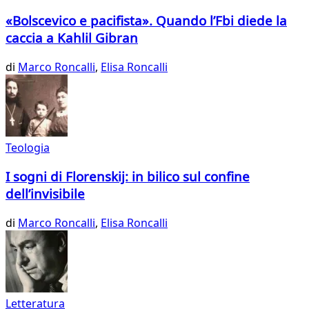
«Bolscevico e pacifista». Quando l’Fbi diede la
caccia a Kahlil Gibran
di
Marco Roncalli
,
Elisa Roncalli
Teologia
I sogni di Florenskij: in bilico sul confine
dell’invisibile
di
Marco Roncalli
,
Elisa Roncalli
Letteratura