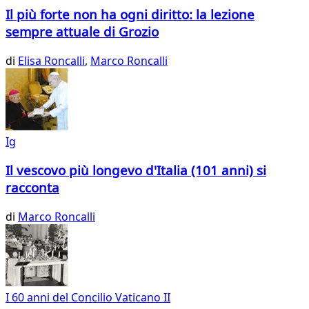
Il più forte non ha ogni diritto: la lezione
sempre attuale di Grozio
di
Elisa Roncalli
,
Marco Roncalli
Ig
Il vescovo più longevo d'Italia (101 anni) si
racconta
di
Marco Roncalli
I 60 anni del Concilio Vaticano II