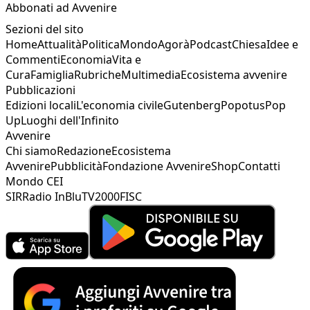
3
Abbonati ad Avvenire
4
Sezioni del sito
5
Home
Attualità
Politica
Mondo
Agorà
Podcast
Chiesa
Idee e
Commenti
Economia
Vita e
Cura
Famiglia
Rubriche
Multimedia
Ecosistema avvenire
Pubblicazioni
Edizioni locali
L'economia civile
Gutenberg
Popotus
Pop
Up
Luoghi dell'Infinito
Avvenire
Chi siamo
Redazione
Ecosistema
Avvenire
Pubblicità
Fondazione Avvenire
Shop
Contatti
Mondo CEI
SIR
Radio InBlu
TV2000
FISC