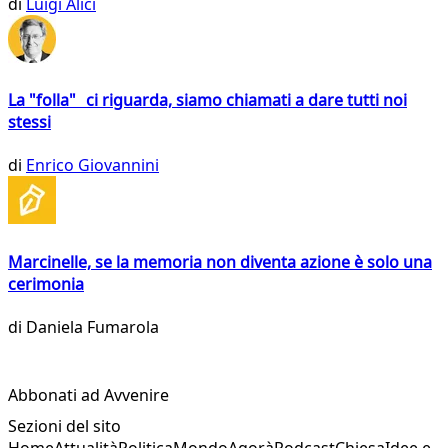
di
Luigi Alici
La "folla" ci riguarda, siamo chiamati a dare tutti noi
stessi
di
Enrico Giovannini
Marcinelle, se la memoria non diventa azione è solo una
cerimonia
di
Daniela Fumarola
Abbonati ad Avvenire
Sezioni del sito
Home
Attualità
Politica
Mondo
Agorà
Podcast
Chiesa
Idee e