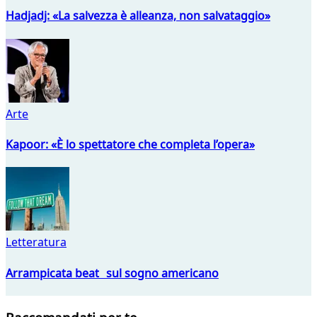
Hadjadj: «La salvezza è alleanza, non salvataggio»
Arte
Kapoor: «È lo spettatore che completa l’opera»
Letteratura
Arrampicata beat sul sogno americano