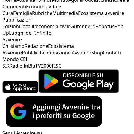
Commenti
Economia
Vita e
Cura
Famiglia
Rubriche
Multimedia
Ecosistema avvenire
Pubblicazioni
Edizioni locali
L'economia civile
Gutenberg
Popotus
Pop
Up
Luoghi dell'Infinito
Avvenire
Chi siamo
Redazione
Ecosistema
Avvenire
Pubblicità
Fondazione Avvenire
Shop
Contatti
Mondo CEI
SIR
Radio InBlu
TV2000
FISC
Segui Avvenire su