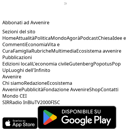
1
2
3
Abbonati ad Avvenire
Sezioni del sito
Home
Attualità
Politica
Mondo
Agorà
Podcast
Chiesa
Idee e
Commenti
Economia
Vita e
Cura
Famiglia
Rubriche
Multimedia
Ecosistema avvenire
Pubblicazioni
Edizioni locali
L'economia civile
Gutenberg
Popotus
Pop
Up
Luoghi dell'Infinito
Avvenire
Chi siamo
Redazione
Ecosistema
Avvenire
Pubblicità
Fondazione Avvenire
Shop
Contatti
Mondo CEI
SIR
Radio InBlu
TV2000
FISC