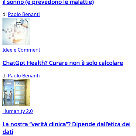
il sonno (e prevedono le malattie)
di
Paolo Benanti
Idee e Commenti
ChatGpt Health? Curare non è solo calcolare
di
Paolo Benanti
Humanity 2.0
La nostra “verità clinica”? Dipende dall’etica dei
dati