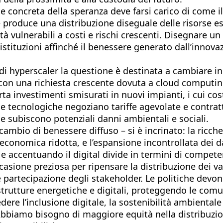
 concreta della speranza deve farsi carico di come i
 produce una distribuzione diseguale delle risorse es
à vulnerabili a costi e rischi crescenti. Disegnare un
 e istituzioni affinché il benessere generato dall’inno
ndi hyperscaler la questione è destinata a cambiare i
 con una richiesta crescente dovuta a cloud computing
a investimenti smisurati in nuovi impianti, i cui cost
se tecnologiche negoziano tariffe agevolate e contrat
 e subiscono potenziali danni ambientali e sociali.
cambio di benessere diffuso – si è incrinato: la ricche
à economica ridotta, e l’espansione incontrollata dei 
i e accentuando il digital divide in termini di compet
occasione preziosa per ripensare la distribuzione dei 
 partecipazione degli stakeholder. Le politiche devono
strutture energetiche e digitali, proteggendo le com
re l’inclusione digitale, la sostenibilità ambientale 
 Abbiamo bisogno di maggiore equità nella distribuzion