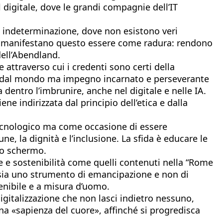
l digitale, dove le grandi compagnie dell’IT
e indeterminazione, dove non esistono veri
e che manifestano questo essere come radura: rendono
dell’Abendland.
 attraverso cui i credenti sono certi della
ga dal mondo ma impegno incarnato e perseverante
 dentro l’imbrunire, anche nel digitale e nelle IA.
e indirizzata dal principio dell’etica e dalla
 tecnologico ma come occasione di essere
, la dignità e l’inclusione. La sfida è educare le
lo schermo.
e e sostenibilità come quelli contenuti nella “Rome
ché sia uno strumento di emancipazione e non di
tenibile e a misura d’uomo.
igitalizzazione che non lasci indietro nessuno,
na «sapienza del cuore», affinché si progredisca