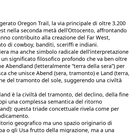
gerato Oregon Trail, la via principale di oltre 3.200
Ovest nella seconda metà dell’Ottocento, affrontando
nno contribuito alla creazione del Far West,
o di cowboy, banditi, sceriffi e indiani.
iera ma anche simbolo radicale dell’interpretazione
te un significato filosofico profondo che va ben oltre
 Abendland (letteralmente “terra della sera”) per
sca che unisce Abend (sera, tramonto) e Land (terra,
ne del tramonto del sole, suggerendo una civiltà
 è la civiltà del tramonto, del declino, della fine
uppi una complessa semantica del ritorno
land): questa triade concettuale rivela come per
radicamento.
itorio geografico ma uno spazio originario di
a o gli Usa frutto della migrazione, ma a una