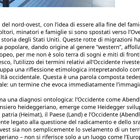
 del nord-ovest, con l’idea di essere alla fine del fami
coltori, minatori e famiglie si sono spostati verso l’
oria degli Stati Uniti. Queste rotte di migrazioni ha
a popolare, dando origine al genere “western”, affollat
peo, per me non è solo terra di sogni e miti di front
sco, l’utilizzo dei termini relativi all’Occidente rives
uppa una riflessione etimologica intepretandolo come
iviltà occidentale. Questa è una parola composta tede
ntale: un termine che evoca immediatamente l’immagi
 una diagnosi ontologica: l’Occidente come Abendland
l pensiero heideggeriano, emerge come Heidegger svil
 patria (Heimat), il Paese (Land) e l’Occidente (Abend
ente legato alla questione del radicamento e dello s
-ovest sia non semplicemente lo svelamento di un terr
iano – non si riferisce solo a un luogo come l’Europ