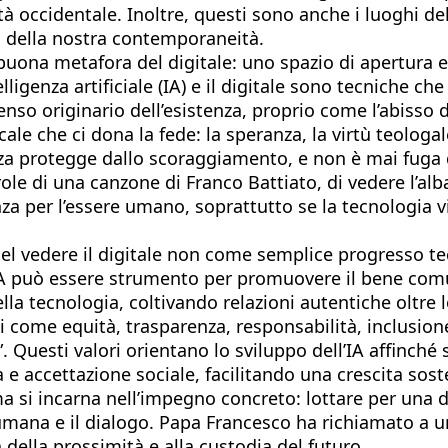
ltà occidentale. Inoltre, questi sono anche i luoghi de
 della nostra contemporaneità.
buona metafora del digitale: uno spazio di apertura 
telligenza artificiale (IA) e il digitale sono tecnich
 senso originario dell’esistenza, proprio come l’abisso 
le che ci dona la fede: la speranza, la virtù teologale
anza protegge dallo scoraggiamento, e non è mai fu
le di una canzone di Franco Battiato, di vedere l’alba
 per l’essere umano, soprattutto se la tecnologia vien
e nel vedere il digitale non come semplice progresso
IA può essere strumento per promuovere il bene comune
la tecnologia, coltivando relazioni autentiche oltre 
i come equità, trasparenza, responsabilità, inclusion
ca”. Questi valori orientano lo sviluppo dell’IA affin
ia e accettazione sociale, facilitando una crescita sos
a si incarna nell’impegno concreto: lottare per una d
umana e il dialogo. Papa Francesco ha richiamato a u
a della prossimità e alla custodia del futuro.