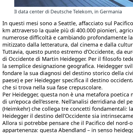
Il data center di Deutsche Telekom, in Germania
In questi mesi sono a Seattle, affacciato sul Pacifico
km attraverso la quale più di 400.000 pionieri, agri
numerose difficoltà e cambiando profondamente la st
mitizzato dalla letteratura, dal cinema e dalla cultur
Tuttavia, questo punto estremo d’Occidente, da euro
di Occidente di Martin Heidegger. Per il filosofo tede
la semplice designazione geografica. Heidegger svil
fondare la sua diagnosi del destino storico della c
paese) e per Heidegger specifica il destino occide
che si trova nella sua fase crepuscolare.
Per Heidegger, questa non è una metafora poetica ma
di un’epoca dell’essere. Nell’analisi derridiana de
(Heimkehr) che collega tre concetti fondamentali: la
Heidegger il destino dell’Occidente sia intrinsecam
Allora si potrebbe pensare che il Pacifico del nord
appartenenza: questa Abendland – in senso heidegger