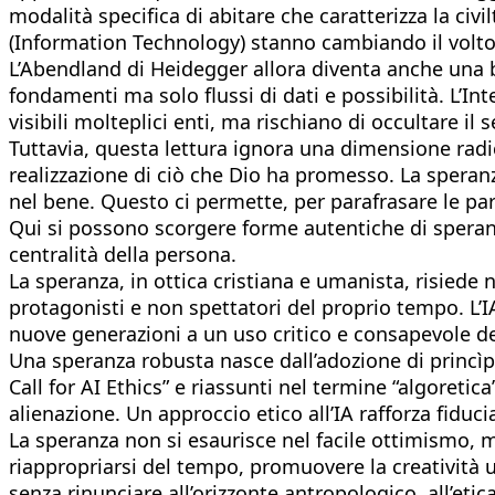
modalità specifica di abitare che caratterizza la civi
(Information Technology) stanno cambiando il volto
L’Abendland di Heidegger allora diventa anche una 
fondamenti ma solo flussi di dati e possibilità. L’In
visibili molteplici enti, ma rischiano di occultare il
Tuttavia, questa lettura ignora una dimensione radica
realizzazione di ciò che Dio ha promesso. La sper
nel bene. Questo ci permette, per parafrasare le paro
Qui si possono scorgere forme autentiche di speranza
centralità della persona.
La speranza, in ottica cristiana e umanista, risied
protagonisti e non spettatori del proprio tempo. L’
nuove generazioni a un uso critico e consapevole del
Una speranza robusta nasce dall’adozione di princìp
Call for AI Ethics” e riassunti nel termine “algoreti
alienazione. Un approccio etico all’IA rafforza fiduc
La speranza non si esaurisce nel facile ottimismo, m
riappropriarsi del tempo, promuovere la creatività 
senza rinunciare all’orizzonte antropologico, all’etic