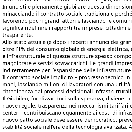
In uno stile pienamente giubilare questa dimensione
minacciando il contratto sociale tradizionale perché
favorendo pochi grandi attori e lasciando le comunit
significa ridefinire i rapporti tra imprese, cittadini
trasparente.
Allo stato attuale (e dopo i recenti annunci dei gra
oltre l’1% del consumo globale di energia elettrica,
e infrastrutturale di queste strutture spesso comport
maggiorate e servizi sovraccarichi. Le grandi impre
indirettamente per l’espansione delle infrastrutture
Il contratto sociale implicito – progresso tecnico in 
mani, lasciando milioni di lavoratori con una utilit
cittadinanza dai processi decisionali infrastruttural
Il Giubileo, focalizzandoci sulla speranza, diviene 
nuove regole, trasparenza nei meccanismi tariffari e
center – contribuiscano equamente ai costi di infra
nuovo patto sociale deve essere democratico, prevede
stabilità sociale nell’era della tecnologia avanzata.