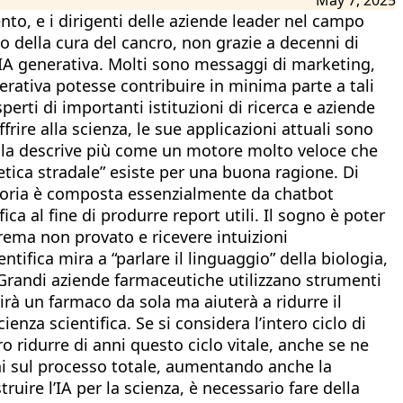
to, e i dirigenti delle aziende leader nel campo
ino della cura del cancro, non grazie a decenni di
l’IA generativa. Molti sono messaggi di marketing,
erativa potesse contribuire in minima parte a tali
perti di importanti istituzioni di ricerca e aziende
re alla scienza, le sue applicazioni attuali sono
te la descrive più come un motore molto veloce che
tica stradale” esiste per una buona ragione. Di
tegoria è composta essenzialmente da chatbot
ica al fine di produrre report utili. Il sogno è poter
rema non provato e ricevere intuizioni
ifica mira a “parlare il linguaggio” della biologia,
 Grandi aziende farmaceutiche utilizzano strumenti
prirà un farmaco da sola ma aiuterà a ridurre il
enza scientifica. Se si considera l’intero ciclo di
ridurre di anni questo ciclo vitale, anche se ne
nni sul processo totale, aumentando anche la
ruire l’IA per la scienza, è necessario fare della