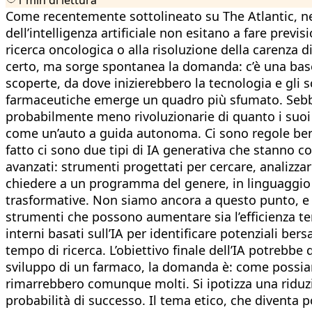
Come recentemente sottolineato su The Atlantic, neg
dell’intelligenza artificiale non esitano a fare previ
ricerca oncologica o alla risoluzione della carenza 
certo, ma sorge spontanea la domanda: c’è una base d
scoperte, da dove inizierebbero la tecnologia e gli sc
farmaceutiche emerge un quadro più sfumato. Sebben
probabilmente meno rivoluzionarie di quanto i suoi 
come un’auto a guida autonoma. Ci sono regole ben p
fatto ci sono due tipi di IA generativa che stanno 
avanzati: strumenti progettati per cercare, analizzare
chiedere a un programma del genere, in linguaggio 
trasformative. Non siamo ancora a questo punto, e for
strumenti che possono aumentare sia l’efficienza te
interni basati sull’IA per identificare potenziali ber
tempo di ricerca. L’obiettivo finale dell’IA potrebbe q
sviluppo di un farmaco, la domanda è: come possiam
rimarrebbero comunque molti. Si ipotizza una riduzi
probabilità di successo. Il tema etico, che diventa p