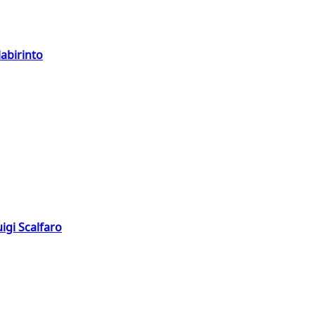
labirinto
igi Scalfaro