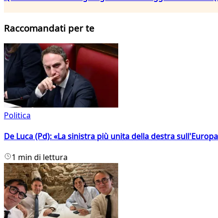
Raccomandati per te
Politica
De Luca (Pd): «La sinistra più unita della destra sull'Europ
1 min di lettura