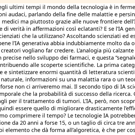
li ultimi tempi il mondo della tecnologia è in fermen
sioni audaci, parlando della fine delle malattie e pers
di medici ma piuttosto grazie alle nuove frontiere del
i verità in affermazioni così eclatanti? E se l’IA gen
ienziati che la utilizzano? Ascoltando scienziati ed es
e l’IA generativa abbia indubbiamente molto da offri
creatori vogliano far credere. L’analogia più calzan
recise nello sviluppo dei farmaci, e questa “segnale
contribuendo alle scoperte scientifiche. La prima ca
 e sintetizzare enormi quantità di letteratura scientif
naturale, informazioni su una malattia rara o un teo
se non ci arriveremo mai. Il secondo tipo di IA scient
mporale che la probabilità di successo della ricerca.
sagli per il trattamento di tumori. L’IA, però, non sco
uindi essere quello di migliorare drasticamente l’effici
o comprimere il tempo? Le tecnologie IA potrebbero 
one da 20 anni a forse 15, o un taglio di circa tre a
oi elemento che dà forma all’algoretica, è che per cost