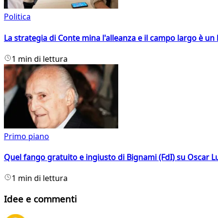
Politica
La strategia di Conte mina l'alleanza e il campo largo è un 
1 min di lettura
Primo piano
Quel fango gratuito e ingiusto di Bignami (FdI) su Oscar Lu
1 min di lettura
Idee e commenti