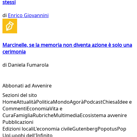
stessi
di
Enrico Giovannini
Marcinelle, se la memoria non diventa azione è solo una
cerimonia
di
Daniela Fumarola
Abbonati ad Avvenire
Sezioni del sito
Home
Attualità
Politica
Mondo
Agorà
Podcast
Chiesa
Idee e
Commenti
Economia
Vita e
Cura
Famiglia
Rubriche
Multimedia
Ecosistema avvenire
Pubblicazioni
Edizioni locali
L'economia civile
Gutenberg
Popotus
Pop
Up
Luoghi dell'Infinito