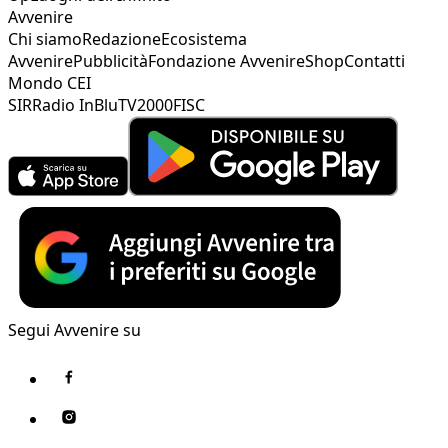
Avvenire
Chi siamo
Redazione
Ecosistema
Avvenire
Pubblicità
Fondazione Avvenire
Shop
Contatti
Mondo CEI
SIR
Radio InBlu
TV2000
FISC
Segui Avvenire su