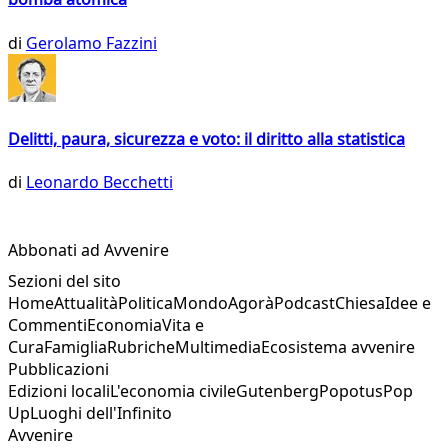
di
Gerolamo Fazzini
Delitti, paura, sicurezza e voto: il diritto alla statistica
di
Leonardo Becchetti
Abbonati ad Avvenire
Sezioni del sito
Home
Attualità
Politica
Mondo
Agorà
Podcast
Chiesa
Idee e
Commenti
Economia
Vita e
Cura
Famiglia
Rubriche
Multimedia
Ecosistema avvenire
Pubblicazioni
Edizioni locali
L'economia civile
Gutenberg
Popotus
Pop
Up
Luoghi dell'Infinito
Avvenire