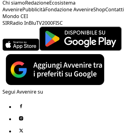
Chi siamo
Redazione
Ecosistema
Avvenire
Pubblicità
Fondazione Avvenire
Shop
Contatti
Mondo CEI
SIR
Radio InBlu
TV2000
FISC
Segui Avvenire su