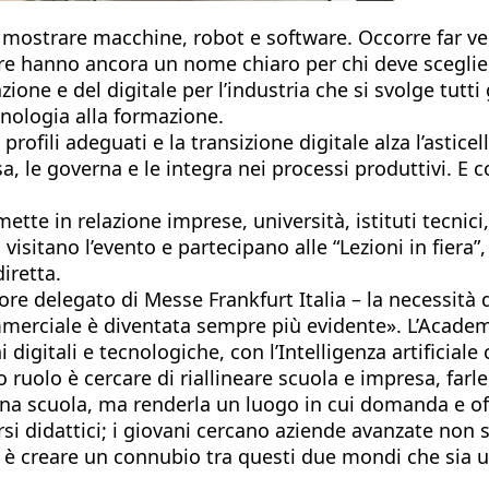
r mostrare macchine, robot e software. Occorre far ve
hanno ancora un nome chiaro per chi deve scegliere 
ione e del digitale per l’industria che si svolge tutti 
cnologia alla formazione.
profili adeguati e la transizione digitale alza l’astic
, le governa e le integra nei processi produttivi. E c
tte in relazione imprese, università, istituti tecnici,
isitano l’evento e partecipano alle “Lezioni in fiera”,
iretta.
re delegato di Messe Frankfurt Italia – la necessità 
mmerciale è diventata sempre più evidente». L’Academ
digitali e tecnologiche, con l’Intelligenza artificia
ruolo è cercare di riallineare scuola e impresa, farl
 una scuola, ma renderla un luogo in cui domanda e of
orsi didattici; i giovani cercano aziende avanzate non
ivo è creare un connubio tra questi due mondi che sia 