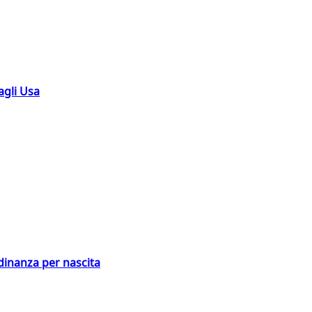
agli Usa
adinanza per nascita