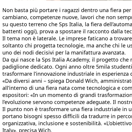
Non basta più portare i ragazzi dentro una fiera pe
cambiano, competenze nuove, lavori che non sempre 
su questo terreno che Sps Italia, la fiera dell’automaz
battenti oggi), prova a spostare il racconto dalla te
Il tema non è laterale. Le imprese faticano a trovare 
soltanto chi progetta tecnologie, ma anche chi le usa
uno dei nodi decisivi per la manifattura avanzata.
Da qui nasce la Sps Italia Academy, il progetto che me
padiglione dedicato. Ogni anno oltre 5mila studenti v
trasformare l’innovazione industriale in esperienza d
«Da diversi anni – spiega Donald Wich, amministrato
all’interno di una fiera nata come tecnologica e co
espositori: «In un momento di grandi trasformazioni 
l’evoluzione servono competenze adeguate. Il nostro 
Il punto non è trasformare una fiera industriale in
portano bisogni spesso difficili da tradurre in perc
organizzativa, inclusione e sostenibilità. «L’obiett
Italy», precisa Wich.