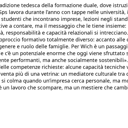
dizione tedesca della formazione duale, dove istruzion
 Sps lavora durante l’anno con tappe nelle università, 
studenti che incontrano imprese, lezioni negli stand,
iative a contare, ma il messaggio che le tiene insieme
à, responsabilità e capacità relazionali si intrecciano
 approccio formativo totalmente diverso: accanto all
 di genere e ruolo delle famiglie. Per Wich è un passag
’è un potenziale enorme che oggi viene sfruttato sol
nte performanti, ma anche socialmente sostenibili».
o delle competenze richieste: alcune capacità tecniche 
diventa più di una vetrina: un mediatore culturale tra 
non si colma quando un’impresa cerca personale, ma 
’è un lavoro che scompare, ma un mestiere che camb