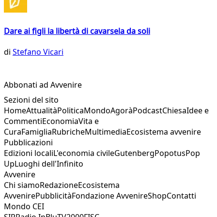
Dare ai figli la libertà di cavarsela da soli
di
Stefano Vicari
Abbonati ad Avvenire
Sezioni del sito
Home
Attualità
Politica
Mondo
Agorà
Podcast
Chiesa
Idee e
Commenti
Economia
Vita e
Cura
Famiglia
Rubriche
Multimedia
Ecosistema avvenire
Pubblicazioni
Edizioni locali
L'economia civile
Gutenberg
Popotus
Pop
Up
Luoghi dell'Infinito
Avvenire
Chi siamo
Redazione
Ecosistema
Avvenire
Pubblicità
Fondazione Avvenire
Shop
Contatti
Mondo CEI
SIR
Radio InBlu
TV2000
FISC