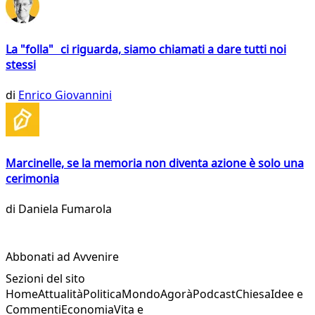
La "folla" ci riguarda, siamo chiamati a dare tutti noi
stessi
di
Enrico Giovannini
Marcinelle, se la memoria non diventa azione è solo una
cerimonia
di
Daniela Fumarola
Abbonati ad Avvenire
Sezioni del sito
Home
Attualità
Politica
Mondo
Agorà
Podcast
Chiesa
Idee e
Commenti
Economia
Vita e