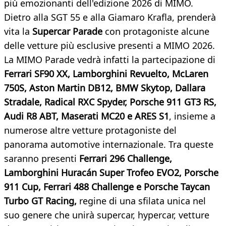
più emozionanti dell'edizione 2026 di MIMO.
Dietro alla SGT 55 e alla Giamaro Krafla, prenderà
vita la
Supercar Parade
con protagoniste alcune
delle vetture più esclusive presenti a MIMO 2026.
La MIMO Parade vedrà infatti la partecipazione di
Ferrari SF90 XX, Lamborghini Revuelto, McLaren
750S, Aston Martin DB12, BMW Skytop, Dallara
Stradale, Radical RXC Spyder, Porsche 911 GT3 RS,
Audi R8 ABT, Maserati MC20 e ARES S1
, insieme a
numerose altre vetture protagoniste del
panorama automotive internazionale. Tra queste
saranno presenti
Ferrari 296 Challenge,
Lamborghini Huracán Super Trofeo EVO2, Porsche
911 Cup, Ferrari 488 Challenge e Porsche Taycan
Turbo GT Racing,
regine di una sfilata unica nel
suo genere che unirà supercar, hypercar, vetture