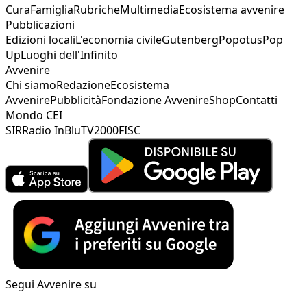
Cura
Famiglia
Rubriche
Multimedia
Ecosistema avvenire
Pubblicazioni
Edizioni locali
L'economia civile
Gutenberg
Popotus
Pop
Up
Luoghi dell'Infinito
Avvenire
Chi siamo
Redazione
Ecosistema
Avvenire
Pubblicità
Fondazione Avvenire
Shop
Contatti
Mondo CEI
SIR
Radio InBlu
TV2000
FISC
Segui Avvenire su