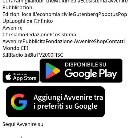
Cura
Famiglia
Rubriche
Multimedia
Ecosistema avvenire
Pubblicazioni
Edizioni locali
L'economia civile
Gutenberg
Popotus
Pop
Up
Luoghi dell'Infinito
Avvenire
Chi siamo
Redazione
Ecosistema
Avvenire
Pubblicità
Fondazione Avvenire
Shop
Contatti
Mondo CEI
SIR
Radio InBlu
TV2000
FISC
Segui Avvenire su