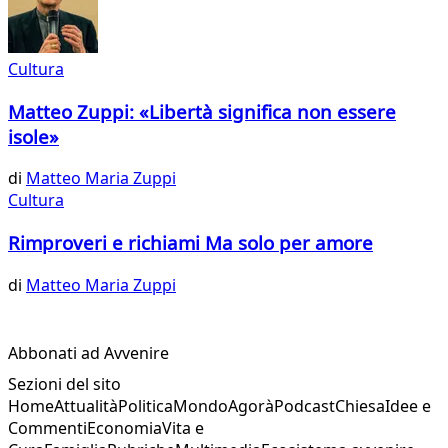
Cultura
Matteo Zuppi: «Libertà significa non essere
isole»
di
Matteo Maria Zuppi
Cultura
Rimproveri e richiami Ma solo per amore
di
Matteo Maria Zuppi
Abbonati ad Avvenire
Sezioni del sito
Home
Attualità
Politica
Mondo
Agorà
Podcast
Chiesa
Idee e
Commenti
Economia
Vita e