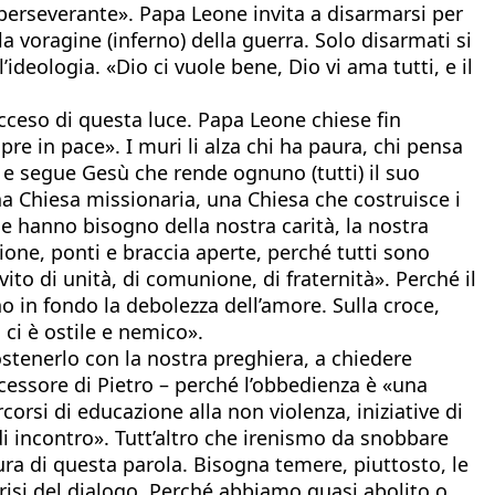
perseverante». Papa Leone invita a disarmarsi per
la voragine (inferno) della guerra. Solo disarmati si
ideologia. «Dio ci vuole bene, Dio vi ama tutti, e il
acceso di questa luce. Papa Leone chiese fin
pre in pace». I muri li alza chi ha paura, chi pensa
ama e segue Gesù che rende ognuno (tutti) il suo
a Chiesa missionaria, una Chiesa che costruisce i
he hanno bisogno della nostra carità, la nostra
one, ponti e braccia aperte, perché tutti sono
to di unità, di comunione, di fraternità». Perché il
o in fondo la debolezza dell’amore. Sulla croce,
 ci è ostile e nemico».
ostenerlo con la nostra preghiera, a chiedere
essore di Pietro – perché l’obbedienza è «una
rsi di educazione alla non violenza, iniziative di
 di incontro». Tutt’altro che irenismo da snobbare
a di questa parola. Bisogna temere, piuttosto, le
risi del dialogo. Perché abbiamo quasi abolito o