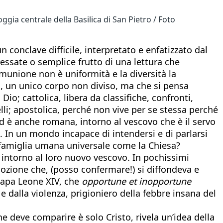
ggia centrale della Basilica di San Pietro / Foto
conclave difficile, interpretato e enfatizzato dal
ressate o semplice frutto di una lettura che
nione non è uniformità e la diversità la
a, un unico corpo non diviso, ma che si pensa
o; cattolica, libera da classifiche, confronti,
telli; apostolica, perché non vive per se stessa perché
Ed è anche romana, intorno al vescovo che è il servo
à. In un mondo incapace di intendersi e di parlarsi
famiglia umana universale come la Chiesa?
i intorno al loro nuovo vescovo. In pochissimi
mozione che, (posso confermare!) si diffondeva e
papa Leone XIV, che
opportune et inopportune
 dalla violenza, prigioniero della febbre insana del
 deve comparire è solo Cristo, rivela un’idea della