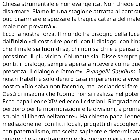
Chiesa strumentale e non evangelica. Non chiede un
disarmare. Siamo in una stagione attratta al contrario
può disarmare e spezzare la tragica catena del male, 
male non prevarrà!».
Ecco la nostra forza. Il mondo ha bisogno della luce 
dall’inizio «di costruire ponti, con il dialogo, con l
che il male sia fuori di sé, chi non sa chi è e pensa 
prossimo, il più vicino. Chiunque sia. Disse sempr
ponti, il dialogo, sempre aperta a ricevere come ques
presenza, il dialogo e l’amore».
Evangelii Gaudium
.
nostri fratelli e solo dentro casa impareremo a vive
nostro «Dio salva non facendo, ma lasciandosi fare. 
Gesù ci insegna che l’uomo non si realizza nel potere
Ecco papa Leone XIV ed ecco i cristiani. Ringraziam
perdono per le mormorazioni e le divisioni, a prom
scuola di libertà nell’amore». Ha chiesto papa Leon
mediazione nei conflitti locali, progetti di accoglie
con paternalismo, ma scelta sapiente e determinata
guerre che si protraggono e distruggono vite umane. 