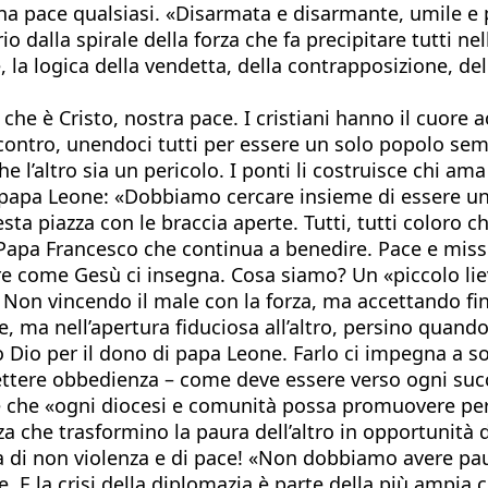
a pace qualsiasi. «Disarmata e disarmante, umile e 
 dalla spirale della forza che fa precipitare tutti nel
la logica della vendetta, della contrapposizione, dell’
che è Cristo, nostra pace. I cristiani hanno il cuore 
’incontro, unendoci tutti per essere un solo popolo sem
che l’altro sia un pericolo. I ponti li costruisce chi 
e papa Leone: «Dobbiamo cercare insieme di essere un
ta piazza con le braccia aperte. Tutti, tutti coloro c
 Papa Francesco che continua a benedire. Pace e missi
re come Gesù ci insegna. Cosa siamo? Un «piccolo lievi
Non vincendo il male con la forza, ma accettando fin
, ma nell’apertura fiduciosa all’altro, persino quando
o Dio per il dono di papa Leone. Farlo ci impegna a s
ettere obbedienza – come deve essere verso ogni succ
e che «ogni diocesi e comunità possa promuovere perco
nza che trasformino la paura dell’altro in opportunità
 di non violenza e di pace! «Non dobbiamo avere paur
E la crisi della diplomazia è parte della più ampia c