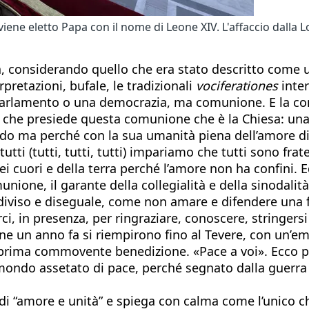
ene eletto Papa con il nome di Leone XIV. L'affaccio dalla Lo
 considerando quello che era stato descritto come un 
pretazioni, bufale, le tradizionali
vociferationes
inte
arlamento o una democrazia, ma comunione. E la comu
lui che presiede questa comunione che è la Chiesa: un
o ma perché con la sua umanità piena dell’amore di Di
utti (tutti, tutti, tutti) impariamo che tutti sono fra
i cuori e della terra perché l’amore non ha confini. 
nione, il garante della collegialità e della sinodalit
iviso e diseguale, come non amare e difendere una 
ci, in presenza, per ringraziare, conoscere, stringers
ione un anno fa si riempirono fino al Tevere, con un’e
 prima commovente benedizione. «Pace a voi». Ecco 
mondo assetato di pace, perché segnato dalla guerra e
 “amore e unità” e spiega con calma come l’unico che