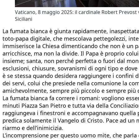
Vaticano, 8 maggio 2025: il cardinale Robert Prevost vi
Siciliani
La fumata bianca è giunta rapidamente, inaspettata,
toto-papa digitale, che mescolava pettegolezzi, inter
immiserisce la Chiesa dimenticando che non è un p
arricchisce, ma non la divide. Il Papa è proprio co
insieme; santa, non perché perfetta o fuori dal mond
esclusioni, chiusure, sovranismi di ogni tipo e dove t
è se stessa quando desidera raggiungere i confini de
dei servi, colui che presiede nella comunione la comu
amichevolmente, sempre più piccolo e sempre più d
La fumata bianca fa correre i romani: vogliono esser
minuti Piazza San Pietro e tutta via della Conciliaz
raggiungeva i finestroni e accompagnavano quella
predica solamente il Vangelo di Cristo. Pace ad un 
riarmo e dell’inimicizia.
L’incomprensione per questo uomo mite, che parla di