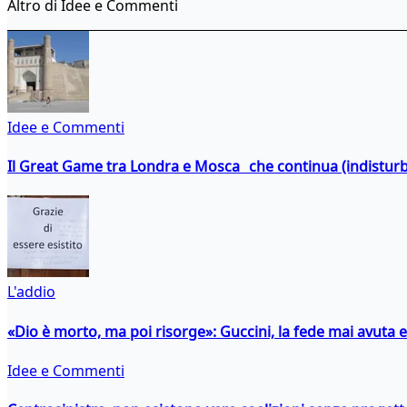
Altro di Idee e Commenti
Idee e Commenti
Il Great Game tra Londra e Mosca che continua (indistur
L'addio
«Dio è morto, ma poi risorge»: Guccini, la fede mai avuta 
Idee e Commenti